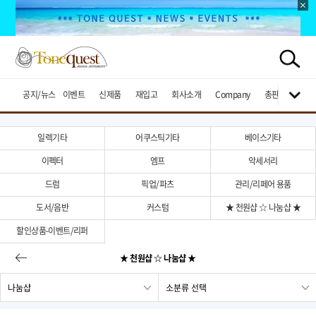
공지/뉴스
이벤트
신제품
재입고
회사소개
Company
총판브랜드
일렉기타
어쿠스틱기타
베이스기타
이펙터
엠프
악세서리
드럼
픽업/파츠
관리/리페어 용품
도서/음반
커스텀
★ 천원샵 ☆ 나눔샵 ★
할인상품-이벤트/리퍼
★ 천원샵 ☆ 나눔샵 ★