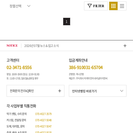
FILTER
1
2026년 07월 뉴스 & 입고 소식
톤퀘스
NOTICE
고객센터
입금계좌안내
02-3471-8556
386-910031-65704
평일 : 10:00~19:00 (점심 : 12:30~01:30)
은행명 : 하나은행
토 : 11:00~17:00, 일요일&공휴일 휴무
예금주 : 주식회사 피케이인터내셔널아이엔씨
전화문의 전 FAQ확인
각 사업부별 직통전화
악기 셋팅, 수리 문의
070-4027-3579
커스텀, 컨설팅 문의
070-4027-5048
도매, 대리점, 문의
070-4027-5047
주문, 배송, A/S 문의
070-4027-5020