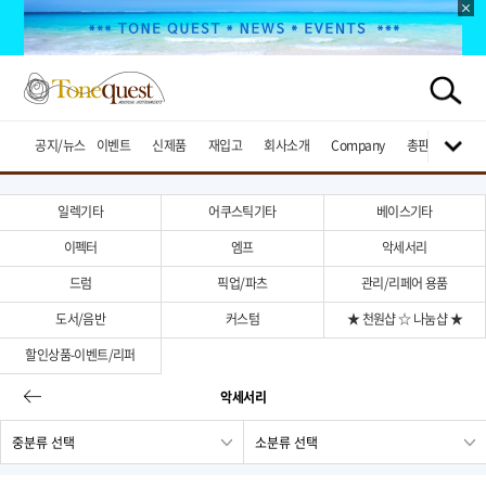
공지/뉴스
이벤트
신제품
재입고
회사소개
Company
총판브랜드
일렉기타
어쿠스틱기타
베이스기타
이펙터
엠프
악세서리
드럼
픽업/파츠
관리/리페어 용품
도서/음반
커스텀
★ 천원샵 ☆ 나눔샵 ★
할인상품-이벤트/리퍼
악세서리