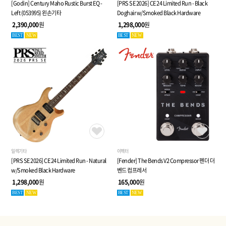
[Godin] Century Maho Rustic Burst EQ -
[PRS SE 2026] CE 24 Limited Run - Black
Left (053995) 왼손기타
Doghair w/Smoked Black Hardware
2,390,000
원
1,298,000
원
BEST
NEW
BEST
NEW
일렉기타
이펙터
[PRS SE 2026] CE 24 Limited Run - Natural
[Fender] The Bends V2 Compressor 펜더 더
w/Smoked Black Hardware
벤드 컴프레서
1,298,000
원
165,000
원
BEST
NEW
BEST
NEW