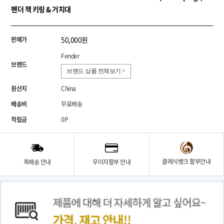
펜더 잭 키링 & 거치대
50,000원
판매가
Fender
브랜드
브랜드 상품 전체보기 >
원산지
China
배송비
무료배송
적립금
0P
클래식뱅크 할부안내
퀵배송 안내
무이자할부 안내