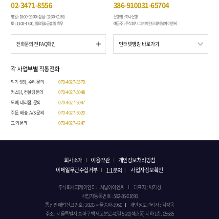
02-3471-8556
386-910031-65704
평일 : 10:00~19:00 (점심 : 12:30~01:30)
은행명 : 하나은행
토 : 11:00~17:00, 일요일&공휴일 휴무
예금주 : 주식회사 피케이인터내셔널아이엔씨
전화문의 전 FAQ확인
각 사업부별 직통전화
악기 셋팅, 수리 문의
070-4027-3579
커스텀, 컨설팅 문의
070-4027-5048
도매, 대리점, 문의
070-4027-5047
주문, 배송, A/S 문의
070-4027-5020
그 외 문의
070-4027-4247
회사소개
이용약관
개인정보처리방침
이메일무단수집거부
사업자정보확인
1:1문의
주식회사피케이인터내셔널아이엔씨
대표자 : 박지성
사업자등록번호 : 582-86-01693
통신판매업신고번호 : 2020-서울송파-1960
개인정보관리자 : 김정옥
주소 : 서울특별시 송파구 백제고분로 40길 5-20(석촌동) 지하 1층. 05685