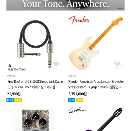
악세서리
일렉기타
[FreeTheTone] CB-5028 Stereo Link Cable
[Fender] American Artist Lincoln Brewster
(S/L) - 80cm TRS 스테레오 링크 케이블
Stratocaster® - Olympic Pearl - 8월중입고
21,900
원
3,751,000
원
BEST
NEW
BEST
NEW