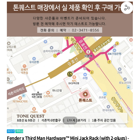
3
/
3
퀵배송
BEST
Fender x Third Man Hardware™ Mini Jack Rack (with 2-plugs) -