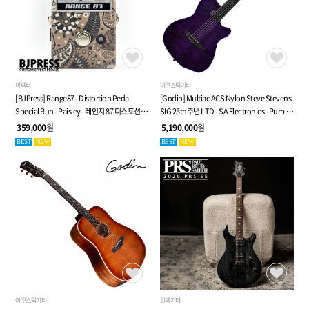
이펙터
어쿠스틱기타
[BJPress] Range87 - Distortion Pedal
[Godin] Multiac ACS Nylon Steve Stevens
Special Run - Paisley - 레인지 87 디스토션
SIG 25th주년 LTD - SA Electronics - Purple -
페달
전자 클래식 기타 (053940)
359,000
원
5,190,000
원
BEST
NEW
BEST
NEW
어쿠스틱기타
일렉기타