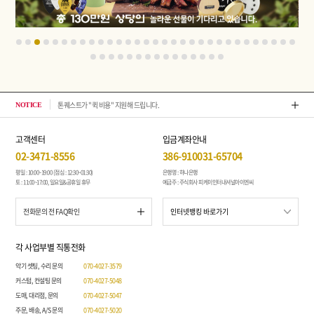
톤퀘스트가 "퀵 비용" 지원해 드립니다.
202
NOTICE
고객센터
입금계좌안내
02-3471-8556
386-910031-65704
평일 : 10:00~19:00 (점심 : 12:30~01:30)
은행명 : 하나은행
토 : 11:00~17:00, 일요일&공휴일 휴무
예금주 : 주식회사 피케이인터내셔널아이엔씨
전화문의 전 FAQ확인
각 사업부별 직통전화
악기 셋팅, 수리 문의
070-4027-3579
커스텀, 컨설팅 문의
070-4027-5048
도매, 대리점, 문의
070-4027-5047
주문, 배송, A/S 문의
070-4027-5020