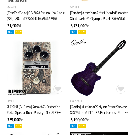
악세서리
일렉기타
[FreeTheTone] CB-5028 Stereo Link Cable
[Fender] American Artist Lincoln Brewster
(S/L) - 80cm TRS 스테레오 링크 케이블
Stratocaster® - Olympic Pearl - 8월중입고
21,900
원
3,751,000
원
BEST
NEW
BEST
NEW
이펙터
어쿠스틱기타
대한민국 [BJPress] Range87 - Distortion
[Godin] Multiac ACS Nylon Steve Stevens
Pedal Special Run - Paisley - 레인지 87
SIG 25th주년 LTD - SA Electronics - Purple -
디스토션 페달
전자 클래식 기타 (053940)
359,000
원
5,190,000
원
BEST
NEW
BEST
NEW