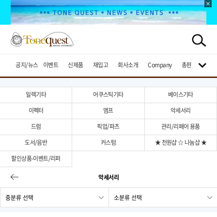
공지/뉴스
이벤트
신제품
재입고
회사소개
Company
총판브랜드
일렉기타
어쿠스틱기타
베이스기타
이펙터
엠프
악세서리
드럼
픽업/파츠
관리/리페어 용품
도서/음반
커스텀
★ 천원샵 ☆ 나눔샵 ★
할인상품-이벤트/리퍼
악세서리