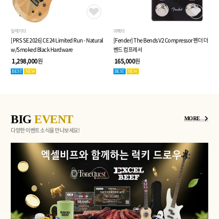
일렉기타
이펙터
[PRS SE 2026] CE 24 Limited Run - Natural
[Fender] The Bends V2 Compressor 펜더 더
w/Smoked Black Hardware
벤드 컴프레서
1,298,000
원
165,000
원
BEST
NEW
BEST
NEW
BIG
EVENT
MORE
다양한 이벤트 소식을 만나보세요!