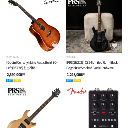
어쿠스틱기타
일렉기타
[Godin] Century Maho Rustic Burst EQ -
[PRS SE 2026] CE 24 Limited Run - Black
Left (053995) 왼손기타
Doghair w/Smoked Black Hardware
2,390,000
원
1,298,000
원
BEST
NEW
BEST
NEW