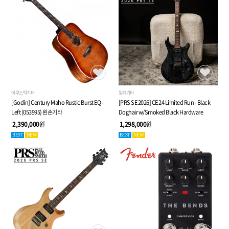
어쿠스틱기타
일렉기타
[Godin] Century Maho Rustic Burst EQ -
[PRS SE 2026] CE 24 Limited Run - Black
Left (053995) 왼손기타
Doghair w/Smoked Black Hardware
2,390,000
원
1,298,000
원
BEST
NEW
BEST
NEW