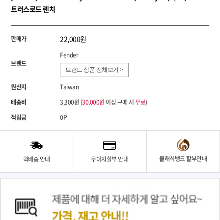
트러스로드 렌치
22,000원
판매가
Fender
브랜드
브랜드 상품 전체보기 >
원산지
Taiwan
배송비
3,300원 (
30,000원
이상 구매 시
무료
)
적립금
0P
클래식뱅크 할부안내
퀵배송 안내
무이자할부 안내