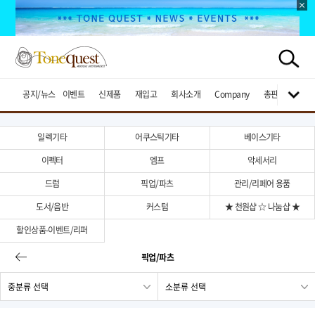
공지/뉴스
이벤트
신제품
재입고
회사소개
Company
총판브랜드
일렉기타
어쿠스틱기타
베이스기타
이펙터
엠프
악세서리
드럼
픽업/파츠
관리/리페어 용품
도서/음반
커스텀
★ 천원샵 ☆ 나눔샵 ★
할인상품-이벤트/리퍼
픽업/파츠