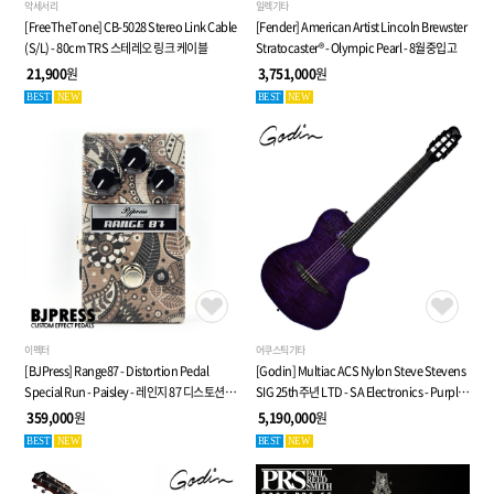
악세서리
일렉기타
[FreeTheTone] CB-5028 Stereo Link Cable
[Fender] American Artist Lincoln Brewster
(S/L) - 80cm TRS 스테레오 링크 케이블
Stratocaster® - Olympic Pearl - 8월중입고
21,900
원
3,751,000
원
BEST
NEW
BEST
NEW
이펙터
어쿠스틱기타
[BJPress] Range87 - Distortion Pedal
[Godin] Multiac ACS Nylon Steve Stevens
Special Run - Paisley - 레인지 87 디스토션
SIG 25th주년 LTD - SA Electronics - Purple -
페달
전자 클래식 기타 (053940)
359,000
원
5,190,000
원
BEST
NEW
BEST
NEW