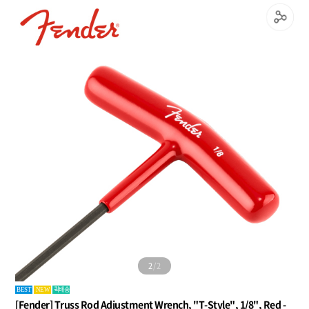
2
/
2
퀵배송
BEST
NEW
[Fender] Truss Rod Adjustment Wrench, "T-Style", 1/8", Red -