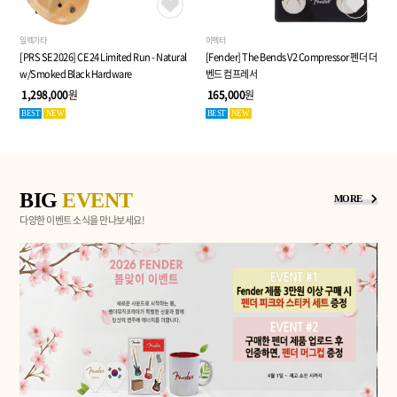
일렉기타
이펙터
[PRS SE 2026] CE 24 Limited Run - Natural
[Fender] The Bends V2 Compressor 펜더 더
w/Smoked Black Hardware
벤드 컴프레서
1,298,000
원
165,000
원
BEST
NEW
BEST
NEW
BIG
EVENT
MORE
다양한 이벤트 소식을 만나보세요!