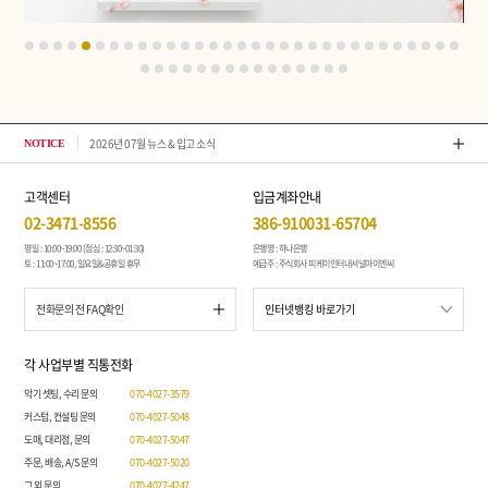
2026년 07월 뉴스 & 입고 소식
톤퀘스
NOTICE
고객센터
입금계좌안내
02-3471-8556
386-910031-65704
평일 : 10:00~19:00 (점심 : 12:30~01:30)
은행명 : 하나은행
토 : 11:00~17:00, 일요일&공휴일 휴무
예금주 : 주식회사 피케이인터내셔널아이엔씨
전화문의 전 FAQ확인
각 사업부별 직통전화
악기 셋팅, 수리 문의
070-4027-3579
커스텀, 컨설팅 문의
070-4027-5048
도매, 대리점, 문의
070-4027-5047
주문, 배송, A/S 문의
070-4027-5020
그 외 문의
070-4027-4247