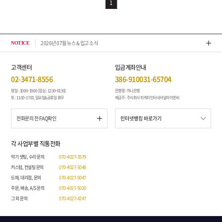
1
2026년 07월 뉴스 & 입고 소식
톤퀘스
NOTICE
고객센터
입금계좌안내
02-3471-8556
386-910031-65704
평일 : 10:00~19:00 (점심 : 12:30~01:30)
은행명 : 하나은행
토 : 11:00~17:00, 일요일&공휴일 휴무
예금주 : 주식회사 피케이인터내셔널아이엔씨
전화문의 전 FAQ확인
각 사업부별 직통전화
악기 셋팅, 수리 문의
070-4027-3579
커스텀, 컨설팅 문의
070-4027-5048
도매, 대리점, 문의
070-4027-5047
주문, 배송, A/S 문의
070-4027-5020
그 외 문의
070-4027-4247