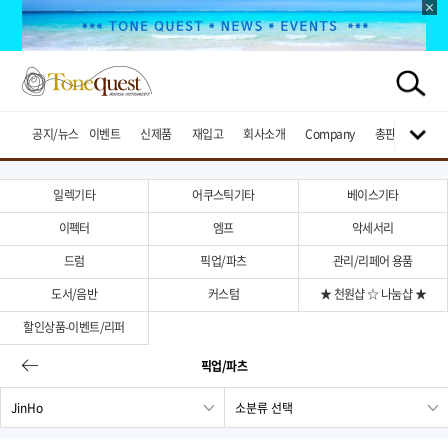
공지/뉴스
이벤트
신제품
재입고
회사소개
Company
총판브랜드
일렉기타
어쿠스틱기타
베이스기타
이펙터
엠프
악세서리
드럼
픽업/파츠
관리/리페어 용품
도서/음반
커스텀
★ 천원샵 ☆ 나눔샵 ★
할인상품-이벤트/리퍼
픽업/파츠