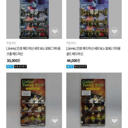
품절
품절
픽업/파츠
픽업/파츠
[JinHo] 진호 헤드머신 세트 WJ-309G 기타용
[JinHo] 진호 헤드머신 세트 WJ-309C 기타용
골드 헤드머신
크롬 헤드머신
44,000
원
30,000
원
BEST
SOLD OUT
BEST
SOLD OUT
품절
품절