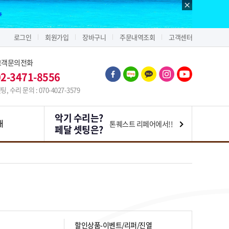
로그인
회원가입
장바구니
주문내역조회
고객센터
고객문의전화
02-3471-8556
팅, 수리 문의 : 070-4027-3579
악기 수리는?
내
톤퀘스트 리페어에서!!
페달 셋팅은?
할인상품-이벤트/리퍼/진열