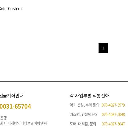
Xotic Custom
1
 입금계좌안내
각 사업부별 직통전화
0031-65704
악기 셋팅, 수리 문의
070-4027-3579
커스텀, 컨설팅 문의
070-4027-5048
나은행
주식회사 피케이인터내셔널아이엔씨
도매, 대리점, 문의
070-4027-5047