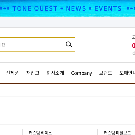
셋
신제품
재입고
회사소개
Company
브랜드
도매안
커스텀 베이스
커스텀 페달보드