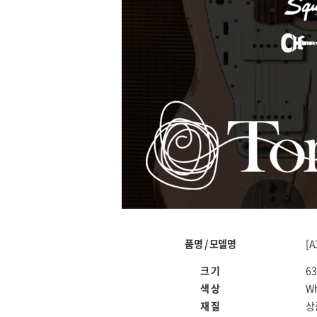
품명 / 모델명
[A
크 기
63
색 상
Wh
재 질
상