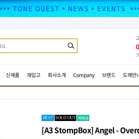
셋
신제품
재입고
회사소개
Company
브랜드
도매안
퀵배송
BEST
SOLD OUT
[A3 StompBox] Angel - Ov