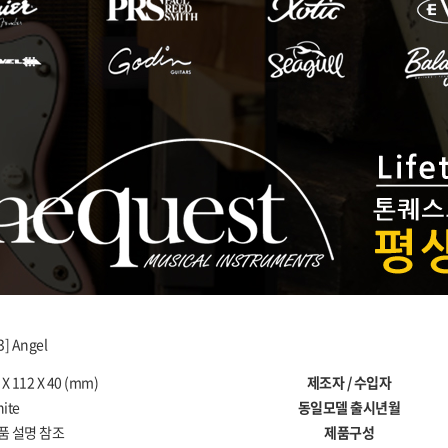
3] Angel
 X 112 X 40 (mm)
제조자 / 수입자
ite
동일모델 출시년월
품 설명 참조
제품구성