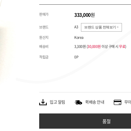
333,000
원
판매가
A3
브랜드
브랜드 상품 전체보기 >
원산지
Korea
배송비
3,300원 (
30,000원
이상 구매 시
무료
)
적립금
0P
입고 알림
퀵배송 안내
무이
품절