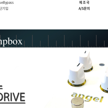
ueBypass
제 조 국
단기입
A/S문의