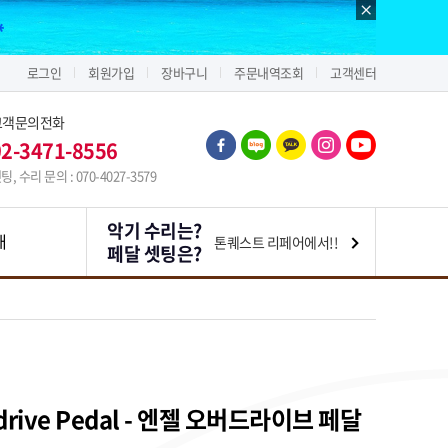
로그인
회원가입
장바구니
주문내역조회
고객센터
고객문의전화
02-3471-8556
팅, 수리 문의 : 070-4027-3579
악기 수리는?
내
톤퀘스트 리페어에서!!
페달 셋팅은?
erdrive Pedal - 엔젤 오버드라이브 페달