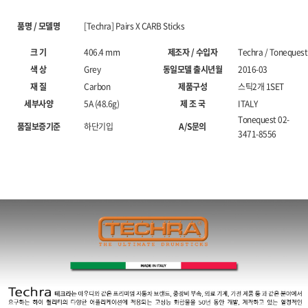
품명 / 모델명
[Techra] Pairs X CARB Sticks
크 기
406.4 mm
제조자 / 수입자
Techra / Tonequest
색 상
Grey
동일모델 출시년월
2016-03
재 질
Carbon
제품구성
스틱2개 1SET
세부사양
5A (48.6g)
제 조 국
ITALY
Tonequest 02-
품질보증기준
하단기입
A/S문의
3471-8556