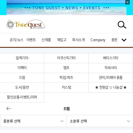
공지/뉴스
이벤트
신제품
재입고
회사소개
Company
총판브랜드
일렉기타
어쿠스틱기타
베이스기타
이펙터
엠프
악세서리
드럼
픽업/파츠
관리/리페어 용품
도서/음반
커스텀
★ 천원샵 ☆ 나눔샵 ★
할인상품-이벤트/리퍼
드럼