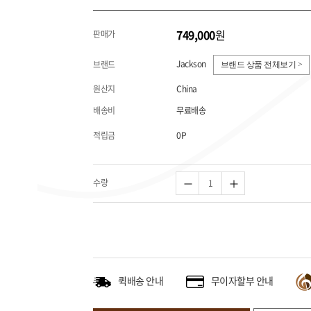
749,000
원
판매가
Jackson
브랜드
브랜드 상품 전체보기 >
원산지
China
배송비
무료배송
적립금
0P
수량
퀵배송 안내
무이자할부 안내