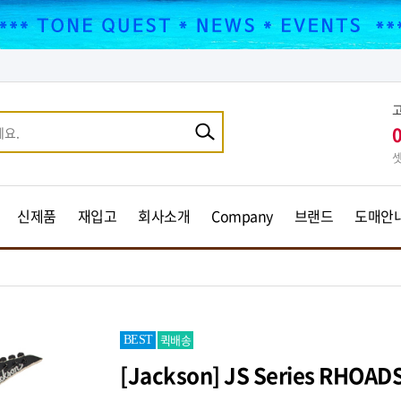
셋
신제품
재입고
회사소개
Company
브랜드
도매안
퀵배송
BEST
[Jackson] JS Series RHOAD