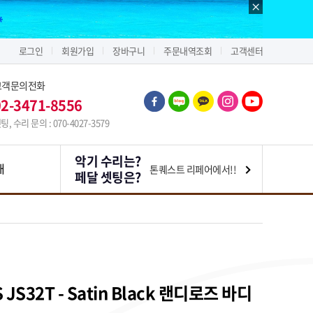
로그인
회원가입
장바구니
주문내역조회
고객센터
고객문의전화
02-3471-8556
팅, 수리 문의 : 070-4027-3579
악기 수리는?
내
톤퀘스트 리페어에서!!
페달 셋팅은?
S JS32T - Satin Black 랜디로즈 바디