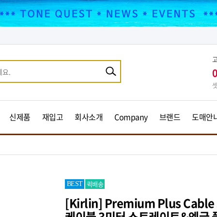
셋
신제품
재입고
회사소개
Company
브랜드
도매안
퀵배송
BEST
[Kirlin] Premium Plus Cabl
케이블 3미터 스트레이트&엥글 