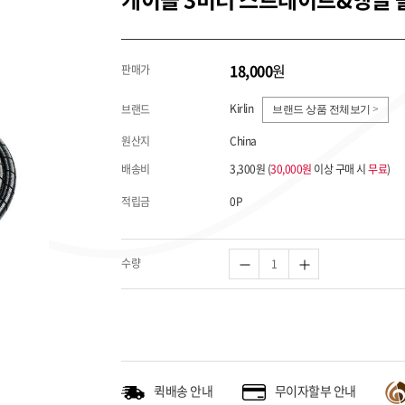
18,000
원
판매가
Kirlin
브랜드
브랜드 상품 전체보기 >
원산지
China
배송비
3,300원 (
30,000원
이상 구매 시
무료
)
적립금
0P
수량
퀵배송 안내
무이자할부 안내