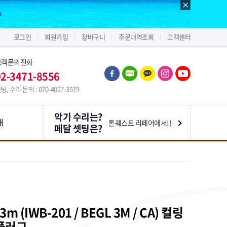
로그인
회원가입
장바구니
주문내역조회
고객센터
고객문의전화
02-3471-8556
팅, 수리 문의 : 070-4027-3579
악기 수리는?
내
톤퀘스트 리페어에서!!
페달 셋팅은?
e 3m (IWB-201 / BEGL 3M / CA) 컬링
플러그