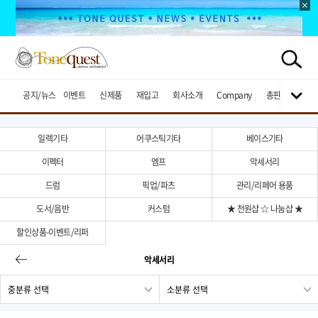
공지/뉴스
이벤트
신제품
재입고
회사소개
Company
총판브랜드
일렉기타
어쿠스틱기타
베이스기타
이펙터
엠프
악세서리
드럼
픽업/파츠
관리/리페어 용품
도서/음반
커스텀
★ 천원샵 ☆ 나눔샵 ★
할인상품-이벤트/리퍼
악세서리