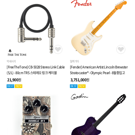
악세서리
일렉기타
[FreeTheTone] CB-5028 Stereo Link Cable
[Fender] American Artist Lincoln Brewster
(S/L) - 80cm TRS 스테레오 링크 케이블
Stratocaster® - Olympic Pearl - 8월중입고
21,900
원
3,751,000
원
BEST
NEW
BEST
NEW