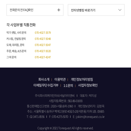
전화문의 전 FAQ확인
각 사업부별 직통전화
악기 셋팅, 수리 문의
070-4027-3579
커스텀, 컨설팅 문의
070-4027-5048
도매, 대리점, 문의
070-4027-5047
주문, 배송, A/S 문의
070-4027-5020
그 외 문의
070-4027-4247
회사소개
이용약관
개인정보처리방침
이메일무단수집거부
사업자정보확인
1:1문의
주식회사피케이인터내셔널아이엔씨
대표자 : 박지성
사업자등록번호 : 582-86-01693
통신판매업신고번호 : 2020-서울송파-1960
개인정보관리자 : 김정옥
주소 : 서울특별시 송파구 백제고분로 40길 5-20(석촌동) 지하 1층. 05685
T : 02-3471-8556
F : 070-4275-5070
E : jokim@tonequest.co.kr
Copyright © 2021 Tonequest All rights reserved.