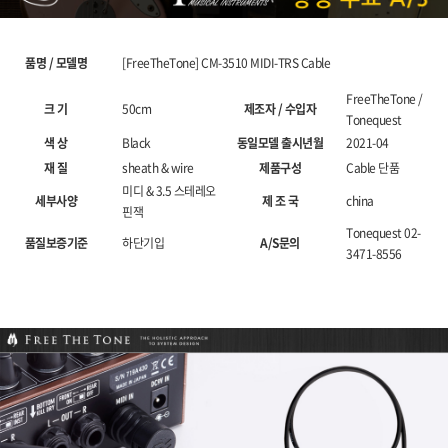
품명 / 모델명
[FreeTheTone] CM-3510 MIDI-TRS Cable
FreeTheTone /
크 기
50cm
제조자 / 수입자
Tonequest
색 상
Black
동일모델 출시년월
2021-04
재 질
sheath & wire
제품구성
Cable 단품
미디 & 3.5 스테레오
세부사양
제 조 국
china
핀잭
Tonequest 02-
품질보증기준
하단기입
A/S문의
3471-8556