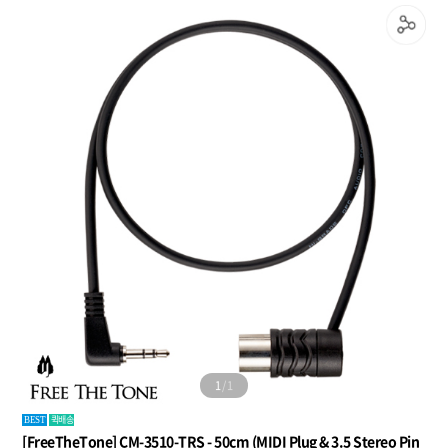
1
/
1
퀵배송
BEST
[FreeTheTone] CM-3510-TRS - 50cm (MIDI Plug & 3.5 Stereo Pin