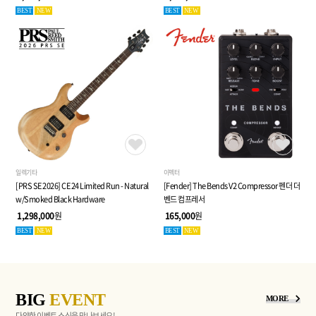
BEST
NEW
BEST
NEW
일렉기타
이펙터
[PRS SE 2026] CE 24 Limited Run - Natural
[Fender] The Bends V2 Compressor 펜더 더
w/Smoked Black Hardware
벤드 컴프레서
1,298,000
원
165,000
원
BEST
NEW
BEST
NEW
BIG
EVENT
MORE
다양한 이벤트 소식을 만나보세요!