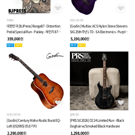
이펙터
어쿠스틱기타
대한민국 [BJPress] Range87 - Distortion
[Godin] Multiac ACS Nylon Steve Stevens
Pedal Special Run - Paisley - 레인지 87
SIG 25th주년 LTD - SA Electronics - Purple -
디스토션 페달
전자 클래식 기타 (053940)
359,000
원
5,190,000
원
BEST
NEW
BEST
NEW
어쿠스틱기타
일렉기타
[Godin] Century Maho Rustic Burst EQ -
[PRS SE 2026] CE 24 Limited Run - Black
Left (053995) 왼손기타
Doghair w/Smoked Black Hardware
2,390,000
원
1,298,000
원