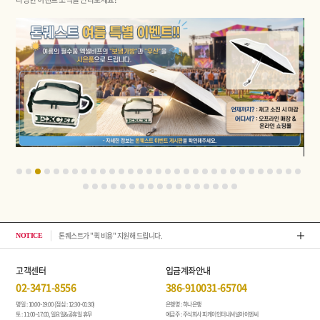
톤퀘스트가 "퀵 비용" 지원해 드립니다.
202
NOTICE
고객센터
입금계좌안내
02-3471-8556
386-910031-65704
평일 : 10:00~19:00 (점심 : 12:30~01:30)
은행명 : 하나은행
토 : 11:00~17:00, 일요일&공휴일 휴무
예금주 : 주식회사 피케이인터내셔널아이엔씨