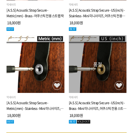
평일 : 10:00~19:00 (점심 : 12:30~01:30)
은행명 : 하나은행
악세서리
악세서리
토 : 11:00~17:00, 일요일&공휴일 휴무
예금주 : 주식회사 피케이인터내셔널아이엔씨
[A.S.S] Acoustic Strap Secure -
[A.S.S] Acoustic Strap Secure - US(inch) -
Metric(mm) - Brass - 어쿠스틱 전용 스트랩 락
Stainless - Mini 미니사이즈, 어쿠스틱 전용
전화문의 전 FAQ확인
스트랩 락
18,000원
18,000원
BEST
BEST
각 사업부별 직통전화
악기 셋팅, 수리 문의
070-4027-3579
커스텀, 컨설팅 문의
070-4027-5048
도매, 대리점, 문의
070-4027-5047
주문, 배송, A/S 문의
070-4027-5020
품절
그 외 문의
070-4027-4247
회사소개
이용약관
개인정보처리방침
이메일무단수집거부
사업자정보확인
1:1문의
악세서리
악세서리
[A.S.S] Acoustic Strap Secure -
[A.S.S] Acoustic Strap Secure - US(inch) -
주식회사피케이인터내셔널아이엔씨
대표자 : 박지성
Metric(mm) - Stainless - Mini 미니사이즈,
Brass - Mini 미니사이즈, 어쿠스틱 전용 스트랩
사업자등록번호 : 582-86-01693
어쿠스틱 전용 스트랩 락
락
18,000원
18,000원
통신판매업신고번호 : 2020-서울송파-1960
개인정보관리자 : 김정옥
BEST
BEST
SOLD OUT
주소 : 서울특별시 송파구 백제고분로 40길 5-20(석촌동) 지하 1층. 05685
T : 02-3471-8556
F : 070-4275-5070
E : jokim@tonequest.co.kr