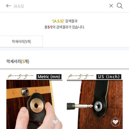
‘[A.S.S]’
검색결과
총
5
개의 검색결과가 있습니다.
공지/뉴스
이벤트
신제품
재입고
회사소개
Company
총판브랜드
악세서리(5개)
일렉기타
어쿠스틱기타
베이스기타
악세서리(
5
개)
이펙터
엠프
악세서리
드럼
픽업/파츠
관리/리페어 용품
도서/음반
커스텀
★ 천원샵 ☆ 나눔샵 ★
할인상품-이벤트/리퍼
2026년 07월 뉴스 & 입고 소식
톤퀘스
NOTICE
고객센터
입금계좌안내
02-3471-8556
386-910031-65704