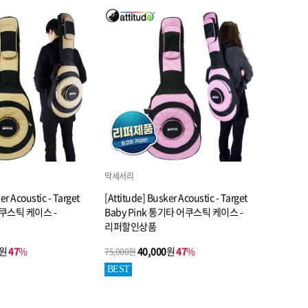
악세서리
er Acoustic - Target
[Attitude] Busker Acoustic - Target
어쿠스틱 케이스 -
Baby Pink 통기타 어쿠스틱 케이스 -
리퍼할인상품
원
47
%
40,000
원
47
%
75,000원
BEST