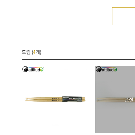
드럼 (
4
개)
품절