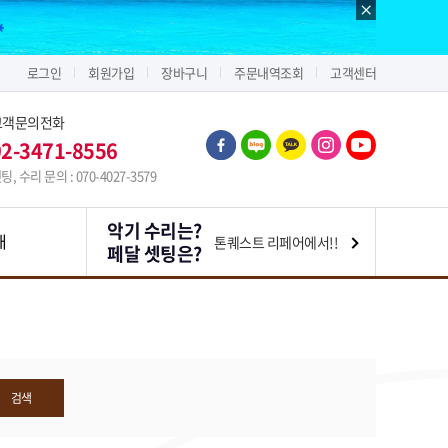
로그인
회원가입
장바구니
주문내역조회
고객센터
고객문의전화
02-3471-8556
팅, 수리 문의 : 070-4027-3579
악기 수리는?
내
톤퀘스트 리페어에서!!
페달 셋팅은?
검색