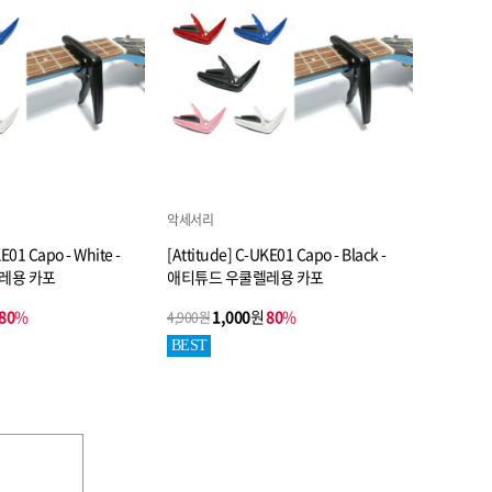
악세서리
E01 Capo - White -
[Attitude] C-UKE01 Capo - Black -
레용 카포
애티튜드 우쿨렐레용 카포
80
%
1,000
원
80
%
4,900원
BEST