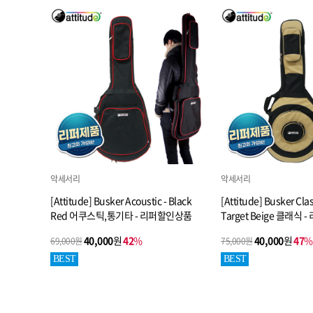
악세서리
악세서리
[Attitude] Busker Acoustic - Black
[Attitude] Busker Clas
Red 어쿠스틱,통기타 - 리퍼할인상품
Target Beige 클래식
40,000
원
42
%
40,000
원
47
%
69,000원
75,000원
BEST
BEST