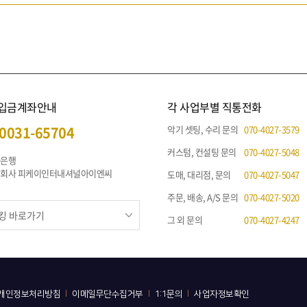
 입금계좌안내
각 사업부별 직통전화
0031-65704
악기 셋팅, 수리 문의
070-4027-3579
커스텀, 컨설팅 문의
070-4027-5048
나은행
주식회사 피케이인터내셔널아이엔씨
도매, 대리점, 문의
070-4027-5047
주문, 배송, A/S 문의
070-4027-5020
그 외 문의
070-4027-4247
이메일무단수집거부
사업자정보확인
개인정보처리방침
1:1문의