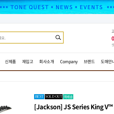
셋
신제품
재입고
회사소개
Company
브랜드
도매안
퀵배송
BEST
SOLD OUT
[Jackson] JS Series King V™