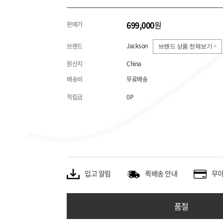
699,000
원
판매가
Jackson
브랜드
브랜드 상품 전체보기 >
원산지
China
배송비
무료배송
적립금
0P
입고 알림
퀵배송 안내
무이
품절