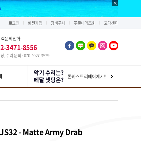
로그인
회원가입
장바구니
주문내역조회
고객센터
고객문의전화
02-3471-8556
팅, 수리 문의 : 070-4027-3579
악기 수리는?
내
톤퀘스트 리페어에서!!
페달 셋팅은?
 JS32 - Matte Army Drab