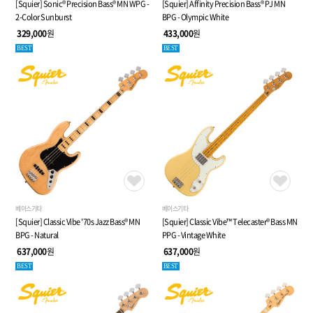
[Squier] Sonic® Precision Bass® MN WPG -
[Squier] Affinity Precision Bass® PJ MN
2-Color Sunburst
BPG - Olympic White
329,000
원
433,000
원
BEST
BEST
베이스기타
베이스기타
[Squier] Classic Vibe '70s Jazz Bass® MN
[Squier] Classic Vibe™ Telecaster® Bass MN
BPG - Natural
PPG - Vintage White
637,000
원
637,000
원
BEST
BEST