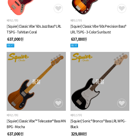
베이스기타
베이스기타
[Squier] Classic Vibe '60s Jazz Bass® LRL
[Squier] Classic Vibe '60s Precision Bass®
TSPG - Tahitian Coral
LRL TSPG - 3-Color Sunburst
637,000
원
637,000
원
BEST
BEST
품절
품절
베이스기타
베이스기타
[Squier] Classic Vibe™ Telecaster® Bass MN
[Squier] Sonic® Bronco® Bass LRL WPG -
BPG - Mocha
Black
637,000
원
329,000
원