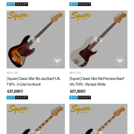
BEST
SOLD OUT
BEST
SOLD OUT
품절
품절
베이스기타
베이스기타
[Squier] Classic Vibe '60s Jazz Bass® LRL
[Squier] Classic Vibe '60s Precision Bass®
TSPG - 3-Color Sunburst
LRL TSPG - Olympic White
637,000
원
637,000
원
BEST
SOLD OUT
BEST
SOLD OUT
품절
품절