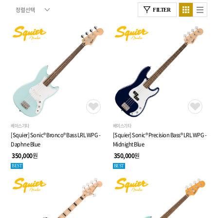
FILTER
베이스기타
베이스기타
[Squier] Sonic® Bronco® Bass LRL WPG -
[Squier] Sonic® Precision Bass® LRL WPG -
Daphne Blue
Midnight Blue
350,000
원
350,000
원
BEST
BEST