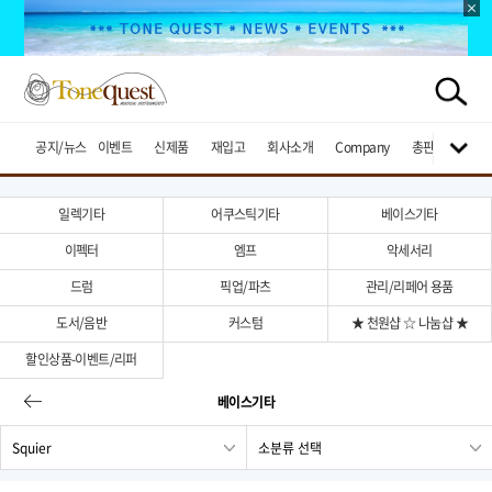
공지/뉴스
이벤트
신제품
재입고
회사소개
Company
총판브랜드
일렉기타
어쿠스틱기타
베이스기타
이펙터
엠프
악세서리
드럼
픽업/파츠
관리/리페어 용품
도서/음반
커스텀
★ 천원샵 ☆ 나눔샵 ★
할인상품-이벤트/리퍼
베이스기타