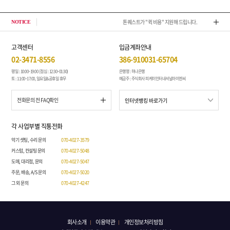
톤퀘스트가 "퀵 비용" 지원해 드립니다.
202
NOTICE
고객센터
입금계좌안내
02-3471-8556
386-910031-65704
평일 : 10:00~19:00 (점심 : 12:30~01:30)
은행명 : 하나은행
토 : 11:00~17:00, 일요일&공휴일 휴무
예금주 : 주식회사 피케이인터내셔널아이엔씨
전화문의 전 FAQ확인
각 사업부별 직통전화
악기 셋팅, 수리 문의
070-4027-3579
커스텀, 컨설팅 문의
070-4027-5048
도매, 대리점, 문의
070-4027-5047
주문, 배송, A/S 문의
070-4027-5020
그 외 문의
070-4027-4247
회사소개
이용약관
개인정보처리방침