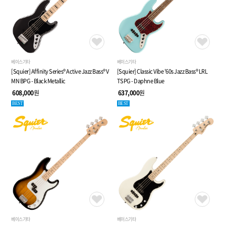
베이스기타
베이스기타
[Squier] Affinity Series® Active Jazz Bass® V
[Squier] Classic Vibe '60s Jazz Bass® LRL
MN BPG - Black Metallic
TSPG - Daphne Blue
608,000
원
637,000
원
BEST
BEST
베이스기타
베이스기타