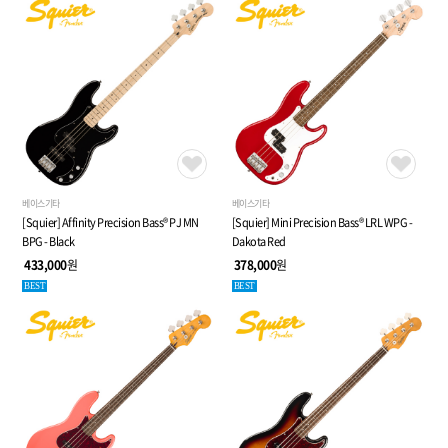
베이스기타
베이스기타
[Squier] Affinity Precision Bass® PJ MN
[Squier] Mini Precision Bass® LRL WPG -
BPG - Black
Dakota Red
433,000
원
378,000
원
BEST
BEST