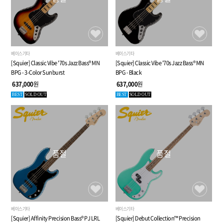
베이스기타
베이스기타
[Squier] Classic Vibe '70s Jazz Bass® MN
[Squier] Classic Vibe '70s Jazz Bass® MN
BPG - 3-Color Sunburst
BPG - Black
637,000
원
637,000
원
BEST
SOLD OUT
BEST
SOLD OUT
품절
품절
베이스기타
베이스기타
[Squier] Affinity Precision Bass® PJ LRL
[Squier] Debut Collection™ Precision