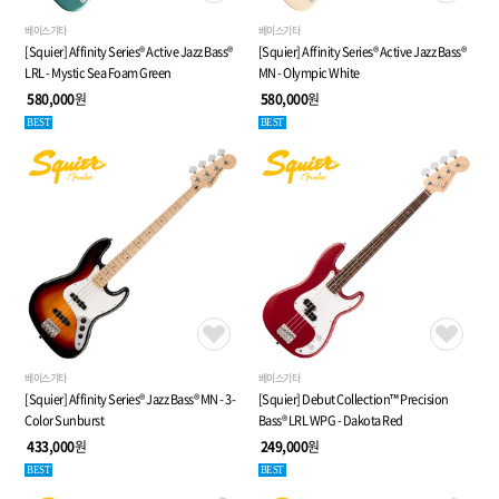
베이스기타
베이스기타
[Squier] Affinity Series® Active Jazz Bass®
[Squier] Affinity Series® Active Jazz Bass®
LRL - Mystic Sea Foam Green
MN - Olympic White
580,000
원
580,000
원
BEST
BEST
베이스기타
베이스기타
[Squier] Affinity Series® Jazz Bass® MN - 3-
[Squier] Debut Collection™ Precision
Color Sunburst
Bass® LRL WPG - Dakota Red
433,000
원
249,000
원
BEST
BEST