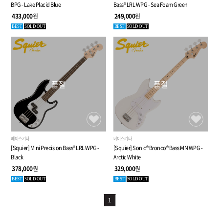
BPG - Lake Placid Blue
Bass® LRL WPG - Sea Foam Green
433,000
원
249,000
원
BEST
SOLD OUT
BEST
SOLD OUT
품절
품절
베이스기타
베이스기타
[Squier] Mini Precision Bass® LRL WPG -
[Squier] Sonic® Bronco® Bass MN WPG -
Black
Arctic White
378,000
원
329,000
원
BEST
SOLD OUT
BEST
SOLD OUT
1