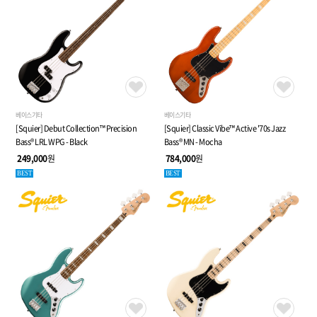
베이스기타
베이스기타
[Squier] Debut Collection™ Precision
[Squier] Classic Vibe™ Active '70s Jazz
Bass® LRL WPG - Black
Bass® MN - Mocha
249,000
원
784,000
원
BEST
BEST