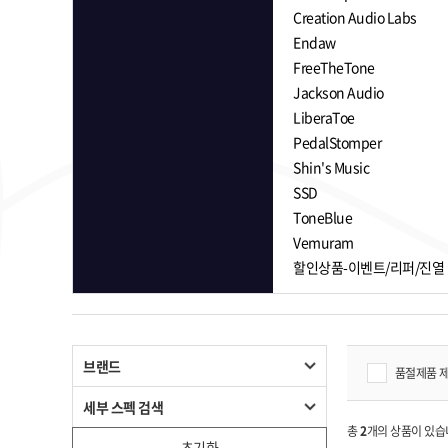
Creation Audio Labs
Endaw
FreeTheTone
Jackson Audio
LiberaToe
PedalStomper
Shin's Music
SSD
ToneBlue
Vemuram
할인상품-이벤트/리퍼/진열
브랜드
품절제품 
세부 스펙 검색
총
2
개의 상품이 있습
초기화