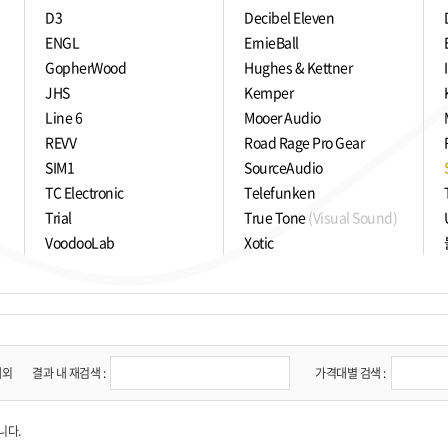
D3
Decibel Eleven
ENGL
ErnieBall
GopherWood
Hughes & Kettner
JHS
Kemper
Line 6
Mooer Audio
REVV
Road Rage Pro Gear
SIM1
SourceAudio
TC Electronic
Telefunken
Trial
True Tone
(Visual Sound)
VoodooLab
Xotic
제외
결과 내 재검색 :
가격대별 검색 :
니다.