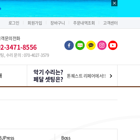
로그인
회원가입
장바구니
주문내역조회
고객센터
고객문의전화
02-3471-8556
팅, 수리 문의 : 070-4027-3579
악기 수리는?
내
톤퀘스트 리페어에서!!
페달 셋팅은?
BJPress
Boss