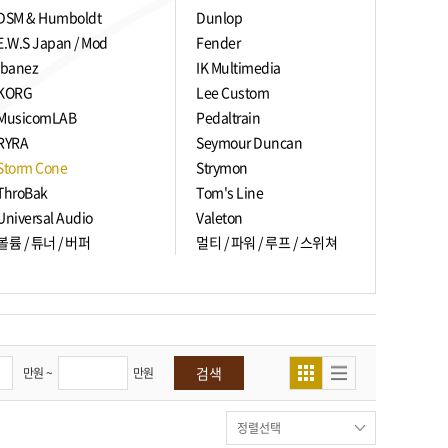
DSM & Humboldt
Dunlop
E.W.S Japan / Mod
Fender
Ibanez
IK Multimedia
KORG
Lee Custom
MusicomLAB
Pedaltrain
RYRA
Seymour Duncan
Storm Cone
Strymon
ThroBak
Tom's Line
Universal Audio
Valeton
볼륨 / 튜너 / 버퍼
멀티 / 파워 / 루프 / 스위쳐
검색
만원 ~
만원