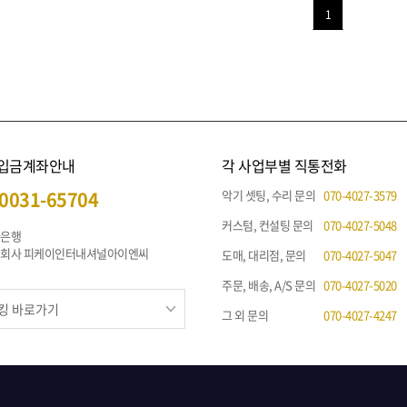
1
 입금계좌안내
각 사업부별 직통전화
0031-65704
악기 셋팅, 수리 문의
070-4027-3579
커스텀, 컨설팅 문의
070-4027-5048
나은행
주식회사 피케이인터내셔널아이엔씨
도매, 대리점, 문의
070-4027-5047
주문, 배송, A/S 문의
070-4027-5020
그 외 문의
070-4027-4247