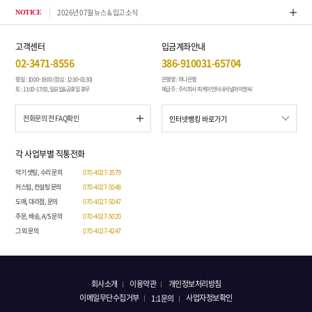
2026년 07월 뉴스 & 입고 소식
톤퀘스
NOTICE
고객센터
입금계좌안내
02-3471-8556
386-910031-65704
평일 : 10:00~19:00 (점심 : 12:30~01:30)
은행명 : 하나은행
토 : 11:00~17:00, 일요일&공휴일 휴무
예금주 : 주식회사 피케이인터내셔널아이엔씨
전화문의 전 FAQ확인
각 사업부별 직통전화
악기 셋팅, 수리 문의
070-4027-3579
커스텀, 컨설팅 문의
070-4027-5048
도매, 대리점, 문의
070-4027-5047
주문, 배송, A/S 문의
070-4027-5020
그 외 문의
070-4027-4247
회사소개
이용약관
개인정보처리방침
이메일무단수집거부
사업자정보확인
1:1문의