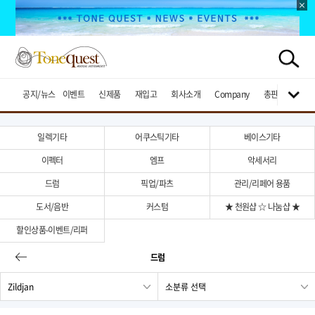
공지/뉴스
이벤트
신제품
재입고
회사소개
Company
총판브랜드
일렉기타
어쿠스틱기타
베이스기타
이펙터
엠프
악세서리
드럼
픽업/파츠
관리/리페어 용품
도서/음반
커스텀
★ 천원샵 ☆ 나눔샵 ★
할인상품-이벤트/리퍼
드럼