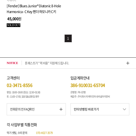
악세서리
[Fender] Blues Junior® Diatonic 8-Hole
Harmonica - C Key 펜더 하모니카 C키
45,000
원
SOLD OUT
1
톤퀘스트가 "퀵 비용" 지원해 드립니다.
202
NOTICE
고객센터
입금계좌안내
02-3471-8556
386-910031-65704
평일 : 10:00~19:00 (점심 : 12:30~01:30)
은행명 : 하나은행
토 : 11:00~17:00, 일요일&공휴일 휴무
예금주 : 주식회사 피케이인터내셔널아이엔씨
전화문의 전 FAQ확인
각 사업부별 직통전화
악기 셋팅, 수리 문의
070-4027-3579