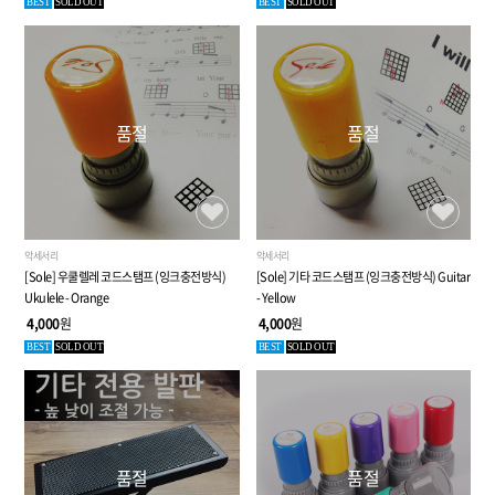
BEST
SOLD OUT
BEST
SOLD OUT
품절
품절
악세서리
악세서리
[Sole] 우쿨렐레 코드스탬프 (잉크충전방식)
[Sole] 기타 코드스탬프 (잉크충전방식) Guitar
Ukulele - Orange
- Yellow
4,000
원
4,000
원
BEST
SOLD OUT
BEST
SOLD OUT
품절
품절