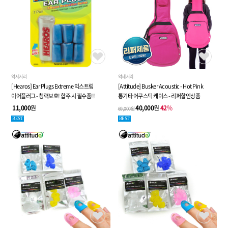
악세서리
악세서리
[Hearos] Ear Plugs Extreme 익스트림
[Attitude] Busker Acoustic - Hot Pink
이어플러그 - 청력보호! 합주 시 필수품!!
통기타 어쿠스틱 케이스 - 리퍼할인상품
11,000
원
40,000
원
42
%
69,000원
BEST
BEST