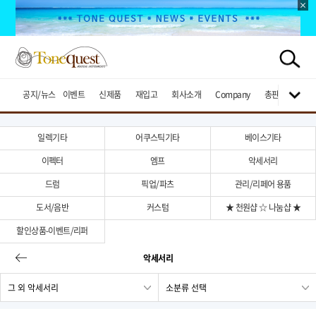
공지/뉴스
이벤트
신제품
재입고
회사소개
Company
총판브랜드
일렉기타
어쿠스틱기타
베이스기타
이펙터
엠프
악세서리
드럼
픽업/파츠
관리/리페어 용품
도서/음반
커스텀
★ 천원샵 ☆ 나눔샵 ★
할인상품-이벤트/리퍼
악세서리