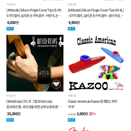
악세서리
악세서리
[Attitude] Silicon Finger Cover Tips (S-M) -
[Attitude] Silicon Finger Cover Tips (M-XL)
5가지 컬러, 실리콘 손가락 골무 - 어린이, 손이
- 5가지 컬러, 실리콘 손가락 골무- 성인 여성,
작은 여성 용
남성 용
4,000
원
4,900
원
BEST
BEST
악세서리
악세서리
[WristGrips] 리스트 그립 Wrist Grips
Classic American Kazoo 음계없는 피리
컴프레션 랩 - 뮤지션을 위한 손목 보호대 밴드
'카주'
세트 (2개 1세트, FREE 사이즈)
35,000
원
3,000
원
25
%
4,000원
BEST
BEST