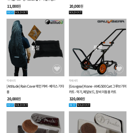
11,000
원
20,000
원
BEST
SOLD OUT
SOLD OUT
품절
품절
악세서리
악세서리
[Attitude] Rain Cover 레인 커버 - 베이스 기타
[Gruvgear] Krane - AMG500 Cart 그루브기어
용
카트 - 악기, 페달보드, 장비 이동용 카트
20,000
원
320,000
원
BEST
SOLD OUT
BEST
SOLD OUT