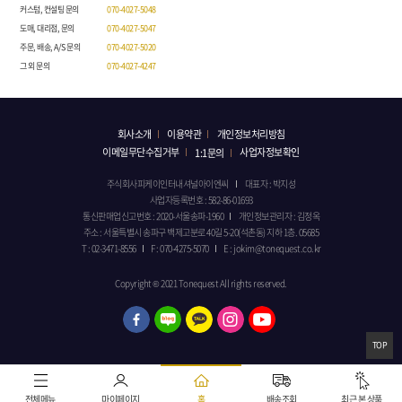
커스텀, 컨설팅 문의
070-4027-5048
도매, 대리점, 문의
070-4027-5047
주문, 배송, A/S 문의
070-4027-5020
그 외 문의
070-4027-4247
회사소개
이용약관
개인정보처리방침
이메일무단수집거부
사업자정보확인
1:1문의
주식회사피케이인터내셔널아이엔씨
대표자 : 박지성
사업자등록번호 : 582-86-01693
통신판매업신고번호 : 2020-서울송파-1960
개인정보관리자 : 김정옥
주소 : 서울특별시 송파구 백제고분로 40길 5-20(석촌동) 지하 1층. 05685
T : 02-3471-8556
F : 070-4275-5070
E : jokim@tonequest.co.kr
Copyright © 2021 Tonequest All rights reserved.
TOP
전체메뉴
마이페이지
홈
배송조회
최근 본 상품