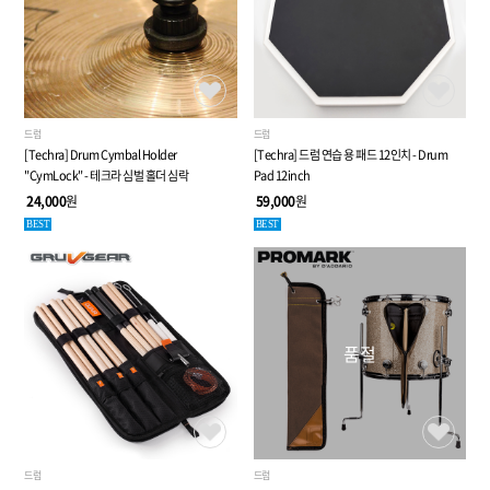
드럼
드럼
[Techra] Drum Cymbal Holder
[Techra] 드럼 연습 용 패드 12인치 - Drum
"CymLock" - 테크라 심벌 홀더 심락
Pad 12inch
24,000
원
59,000
원
BEST
BEST
품절
드럼
드럼