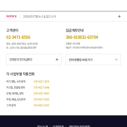
2026년 07월 뉴스 & 입고 소식
톤퀘스
NOTICE
고객센터
입금계좌안내
02-3471-8556
386-910031-65704
평일 : 10:00~19:00 (점심 : 12:30~01:30)
은행명 : 하나은행
토 : 11:00~17:00, 일요일&공휴일 휴무
예금주 : 주식회사 피케이인터내셔널아이엔씨
전화문의 전 FAQ확인
각 사업부별 직통전화
악기 셋팅, 수리 문의
070-4027-3579
커스텀, 컨설팅 문의
070-4027-5048
도매, 대리점, 문의
070-4027-5047
주문, 배송, A/S 문의
070-4027-5020
그 외 문의
070-4027-4247
회사소개
이용약관
개인정보처리방침