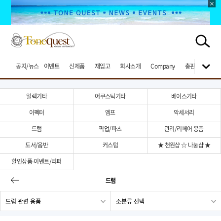
공지/뉴스
이벤트
신제품
재입고
회사소개
Company
총판브랜드
일렉기타
어쿠스틱기타
베이스기타
이펙터
엠프
악세서리
드럼
픽업/파츠
관리/리페어 용품
도서/음반
커스텀
★ 천원샵 ☆ 나눔샵 ★
할인상품-이벤트/리퍼
드럼