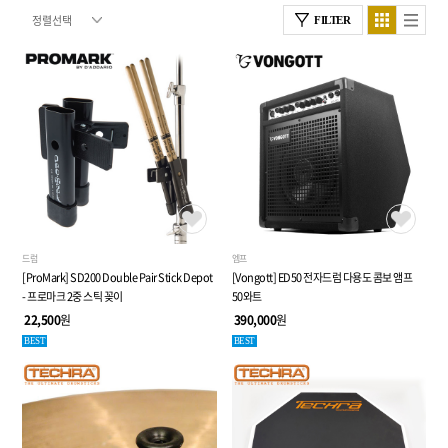
FILTER
드럼
엠프
[ProMark] SD200 Double Pair Stick Depot
[Vongott] ED50 전자드럼 다용도 콤보 앰프
- 프로마크 2중 스틱 꽂이
50와트
22,500
원
390,000
원
BEST
BEST