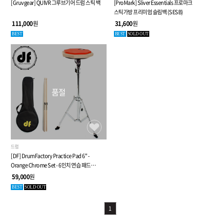
[Gruvgear] QUIVR 그루브기어 드럼 스틱 백
[ProMark] Sliver Essentials 프로마크
스틱가방 프리미엄 슬림백 (SESB)
111,000
원
31,600
원
BEST
BEST
SOLD OUT
품절
드럼
[DF] DrumFactory Practice Pad 6" -
Orange Chrome Set - 6인치 연습 패드
(케이스, 스틱 포함)
59,000
원
BEST
SOLD OUT
1