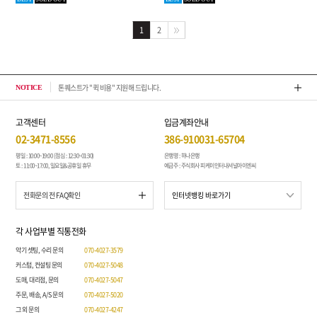
1
2
톤퀘스트가 "퀵 비용" 지원해 드립니다.
202
NOTICE
고객센터
입금계좌안내
02-3471-8556
386-910031-65704
평일 : 10:00~19:00 (점심 : 12:30~01:30)
은행명 : 하나은행
토 : 11:00~17:00, 일요일&공휴일 휴무
예금주 : 주식회사 피케이인터내셔널아이엔씨
전화문의 전 FAQ확인
각 사업부별 직통전화
악기 셋팅, 수리 문의
070-4027-3579
커스텀, 컨설팅 문의
070-4027-5048
도매, 대리점, 문의
070-4027-5047
주문, 배송, A/S 문의
070-4027-5020
그 외 문의
070-4027-4247