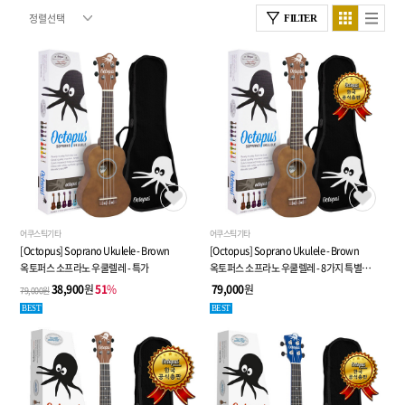
FILTER
어쿠스틱기타
어쿠스틱기타
[Octopus] Soprano Ukulele - Brown
[Octopus] Soprano Ukulele - Brown
옥토퍼스 소프라노 우쿨렐레 - 특가
옥토퍼스 소프라노 우쿨렐레 - 8가지 특별
사은품
38,900
원
51
%
79,000
원
79,000원
BEST
BEST