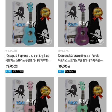
품절
품절
어쿠스틱기타
어쿠스틱기타
[Octopus] Soprano Ukulele - Sky Blue
[Octopus] Soprano Ukulele - Purple
옥토퍼스 소프라노 우쿨렐레 - 8가지 특별
옥토퍼스 소프라노 우쿨렐레 - 8가지 특별
사은품
사은품
79,000
원
79,000
원
BEST
SOLD OUT
BEST
SOLD OUT
품절
품절