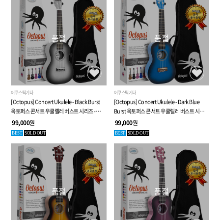
품절
품절
어쿠스틱기타
어쿠스틱기타
[Octopus] Concert Ukulele - Black Burst
[Octopus] Concert Ukulele - Dark Blue
옥토퍼스 콘서트 우쿨렐레 버스트 시리즈 -
Burst 옥토퍼스 콘서트 우쿨렐레 버스트 시리즈
8가지 특별 사은품
- 8가지 특별 사은품
99,000
원
99,000
원
BEST
SOLD OUT
BEST
SOLD OUT
품절
품절