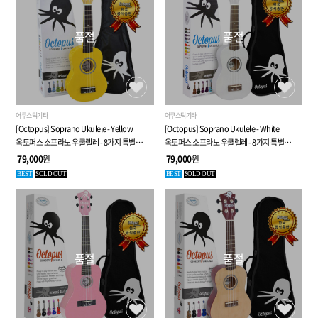
품절
품절
어쿠스틱기타
어쿠스틱기타
[Octopus] Soprano Ukulele - Yellow
[Octopus] Soprano Ukulele - White
옥토퍼스 소프라노 우쿨렐레 - 8가지 특별
옥토퍼스 소프라노 우쿨렐레 - 8가지 특별
사은품
사은품
79,000
원
79,000
원
BEST
SOLD OUT
BEST
SOLD OUT
품절
품절