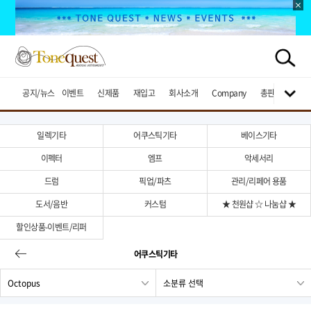
공지/뉴스
이벤트
신제품
재입고
회사소개
Company
총판브랜드
일렉기타
어쿠스틱기타
베이스기타
이펙터
엠프
악세서리
드럼
픽업/파츠
관리/리페어 용품
도서/음반
커스텀
★ 천원샵 ☆ 나눔샵 ★
할인상품-이벤트/리퍼
어쿠스틱기타