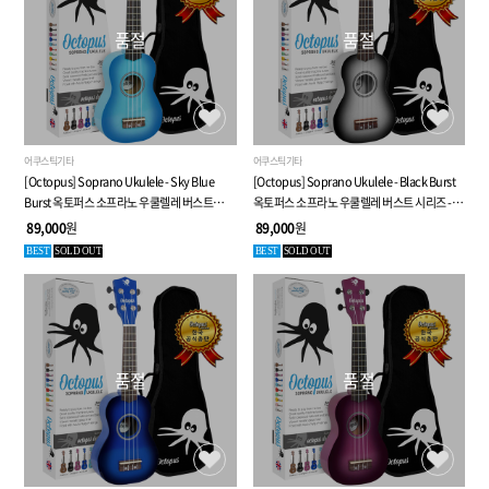
품절
품절
어쿠스틱기타
어쿠스틱기타
[Octopus] Soprano Ukulele - Sky Blue
[Octopus] Soprano Ukulele - Black Burst
Burst 옥토퍼스 소프라노 우쿨렐레 버스트
옥토퍼스 소프라노 우쿨렐레 버스트 시리즈 -
시리즈 - 8가지 특별 사은품
8가지 특별 사은품
89,000
원
89,000
원
BEST
SOLD OUT
BEST
SOLD OUT
품절
품절