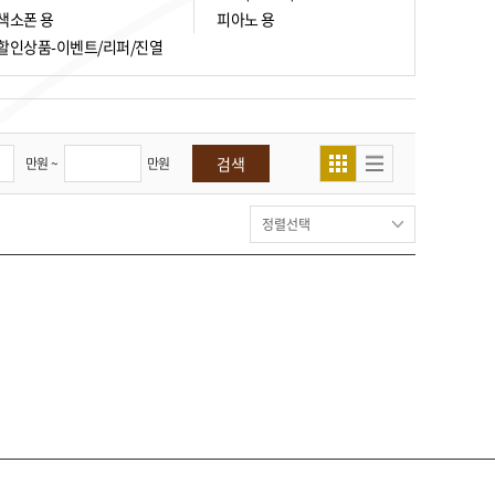
색소폰 용
피아노 용
할인상품-이벤트/리퍼/진열
검색
만원 ~
만원