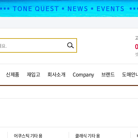
셋
신제품
재입고
회사소개
Company
브랜드
도매안
어쿠스틱 기타 용
클래식 기타 용