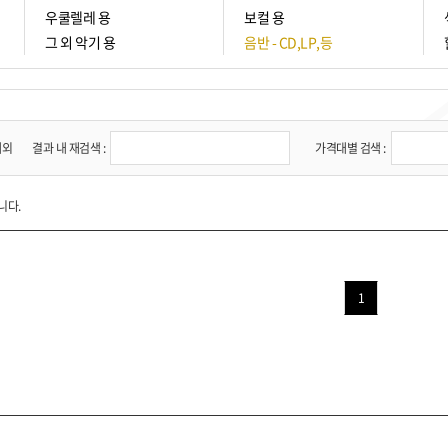
우쿨렐레 용
보컬 용
그 외 악기 용
음반 - CD,LP,등
제외
결과 내 재검색 :
가격대별 검색 :
니다.
1