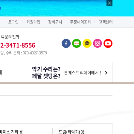
로그인
회원가입
장바구니
주문내역조회
고객센터
고객문의전화
02-3471-8556
팅, 수리 문의 : 070-4027-3579
악기 수리는?
내
톤퀘스트 리페어에서!!
페달 셋팅은?
베이스 기타 용
드럼(타악기) 용