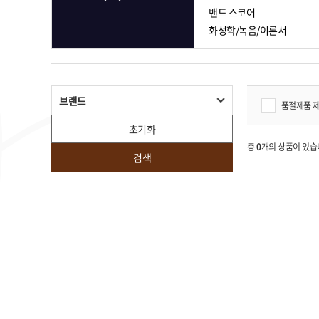
밴드 스코어
화성학/녹음/이론서
브랜드
품절제품 
초기화
총
0
개의 상품이 있습
검색