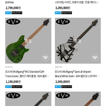
& White
스트라입 시리즈, 프렝키 모델 - 전용 케이스
포함
2,790,000
원
3,290,000
원
BEST
SOLD OUT
BEST
SOLD OUT
품절
품절
일렉기타
일렉기타
[E.V.H] Wolfgang® WG Standard QM -
[E.V.H] Wolfgang® Specal Striped -
Trans Green, 퀼티드 메이플 탑 - EVH 울프강
Black/White Satin - EVH 울프강 스프라이프
스탠다드 시리즈
사틴
1,190,000
원
2,549,000
원
BEST
SOLD OUT
BEST
SOLD OUT