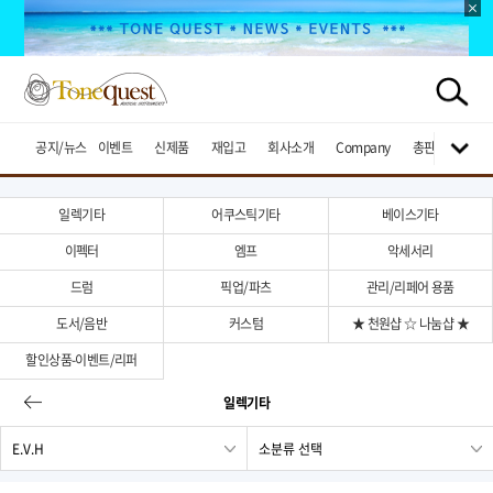
공지/뉴스
이벤트
신제품
재입고
회사소개
Company
총판브랜드
일렉기타
어쿠스틱기타
베이스기타
이펙터
엠프
악세서리
드럼
픽업/파츠
관리/리페어 용품
도서/음반
커스텀
★ 천원샵 ☆ 나눔샵 ★
할인상품-이벤트/리퍼
일렉기타