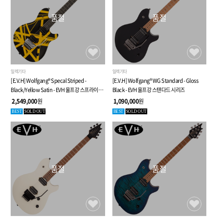
품절
품절
일렉기타
일렉기타
[E.V.H] Wolfgang® Specal Striped -
[E.V.H] Wolfgang® WG Standard - Gloss
Black/Yellow Satin - EVH 울프강 스프라이프
Black - EVH 울프강 스탠다드 시리즈
사틴
2,549,000
원
1,090,000
원
BEST
SOLD OUT
BEST
SOLD OUT
품절
품절