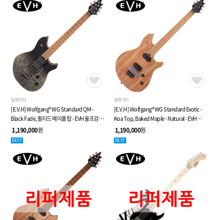
일렉기타
일렉기타
[E.V.H] Wolfgang® WG Standard QM -
[E.V.H] Wolfgang® WG Standard Exotic -
Black Fade, 퀼티드 메이플 탑 - EVH 울프강
Koa Top, Baked Maple - Natural - EVH
스탠다드 시리즈
울프강 WG 스탠다드 시리즈
1,190,000
원
1,190,000
원
BEST
BEST