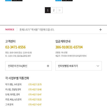
1
2
톤퀘스트가 "퀵 비용" 지원해 드립니다.
202
NOTICE
고객센터
입금계좌안내
02-3471-8556
386-910031-65704
평일 : 10:00~19:00 (점심 : 12:30~01:30)
은행명 : 하나은행
토 : 11:00~17:00, 일요일&공휴일 휴무
예금주 : 주식회사 피케이인터내셔널아이엔씨
전화문의 전 FAQ확인
각 사업부별 직통전화
악기 셋팅, 수리 문의
070-4027-3579
커스텀, 컨설팅 문의
070-4027-5048
도매, 대리점, 문의
070-4027-5047
주문, 배송, A/S 문의
070-4027-5020
그 외 문의
070-4027-4247