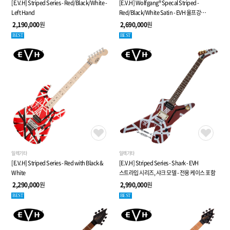
[E.V.H] Striped Series - Red/Black/White -
[E.V.H] Wolfgang® Specal Striped -
Left Hand
Red/Black/White Satin - EVH 울프강
스프라이프 사틴
2,190,000
원
2,690,000
원
BEST
BEST
일렉기타
일렉기타
[E.V.H] Striped Series - Red with Black &
[E.V.H] Striped Series - Shark - EVH
White
스트라입 시리즈, 샤크 모델 - 전용 케이스 포함
2,290,000
원
2,990,000
원
BEST
BEST