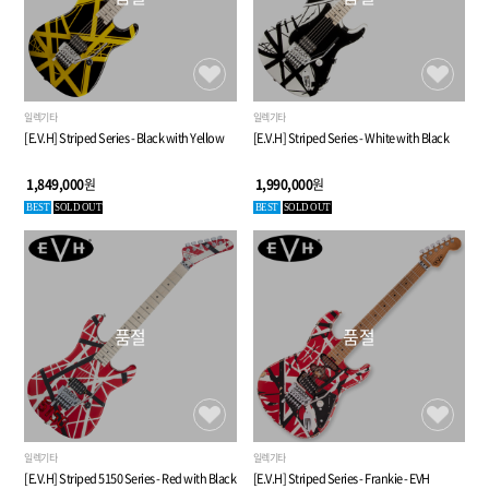
일렉기타
일렉기타
[E.V.H] Striped Series - Black with Yellow
[E.V.H] Striped Series - White with Black
1,849,000
원
1,990,000
원
BEST
SOLD OUT
BEST
SOLD OUT
품절
품절
일렉기타
일렉기타
[E.V.H] Striped 5150 Series - Red with Black
[E.V.H] Striped Series - Frankie - EVH