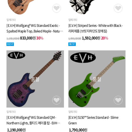
일렉기타
일렉기타
[E.V.H] Wolfgang® WG Standard Exotic -
[E.V.H] Striped Series - White with Black -
Spalted Maple Top, Baked Maple - Natural
리퍼제품 (브릿지하단도장깨짐)
- EVH 울프강 WG 스탠다드 시리즈 - 리퍼제품 -
833,000
원
30
%
1,592,000
원
20
%
1,190,000원
1,990,000원
바디 옆면 스트래치
BEST
BEST
품절
품절
일렉기타
일렉기타
[E.V.H] Wolfgang® WG Standard QM -
[E.V.H] 5150™ Series Standard - Slime
Northern Lights, 퀼티드 메이플 탑 - EVH
Green
울프강 스탠다드 시리즈
1,190,000
원
1,790,000
원