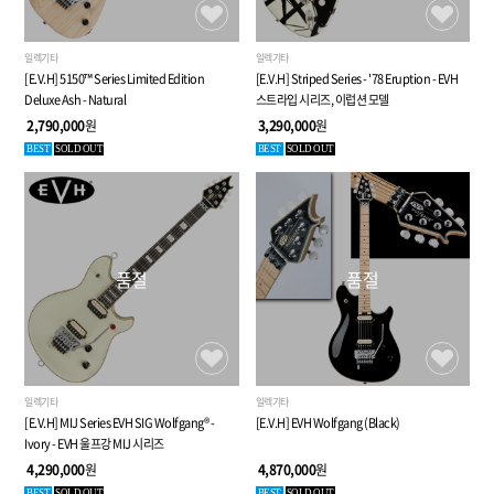
일렉기타
일렉기타
[E.V.H] 5150™ Series Limited Edition
[E.V.H] Striped Series - '78 Eruption - EVH
Deluxe Ash - Natural
스트라입 시리즈, 이럽션 모델
2,790,000
원
3,290,000
원
BEST
SOLD OUT
BEST
SOLD OUT
품절
품절
일렉기타
일렉기타
[E.V.H] MIJ Series EVH SIG Wolfgang® -
[E.V.H] EVH Wolfgang (Black)
Ivory - EVH 울프강 MIJ 시리즈
4,290,000
원
4,870,000
원
BEST
SOLD OUT
BEST
SOLD OUT