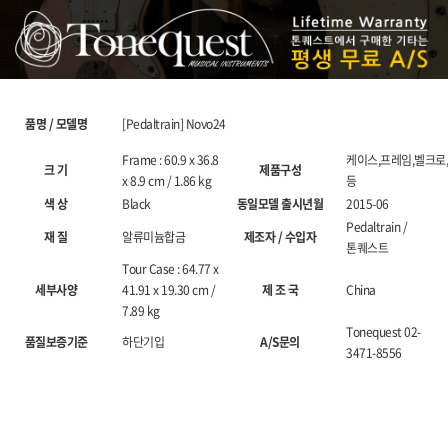
품명 / 모델명
[Pedaltrain] Novo24
Frame : 60.9 x 36.8
케이스,프레임,벨크로,
크 기
제품구성
x 8.9 cm / 1.86 kg
등
색 상
Black
동일모델 출시년월
2015-06
Pedaltrain /
재 질
알류미늄합금
제조자 / 수입자
톤퀘스트
Tour Case : 64.77 x
세부사양
41.91 x 19.30 cm /
제 조 국
China
7.89 kg
Tonequest 02-
품질보증기준
하단기입
A/S문의
3471-8556