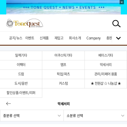
공지/뉴스
이벤트
신제품
재입고
회사소개
Company
총판브랜드
일렉기타
어쿠스틱기타
베이스기타
이펙터
엠프
악세서리
드럼
픽업/파츠
관리/리페어 용품
도서/음반
커스텀
★ 천원샵 ☆ 나눔샵 ★
할인상품-이벤트/리퍼
악세서리