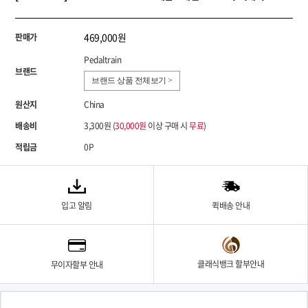
469,000원
판매가
Pedaltrain
브랜드
브랜드 상품 전체보기 >
원산지
China
배송비
3,300원 (
30,000원
이상 구매 시
무료
)
적립금
0P
입고 알림
퀵배송 안내
클래식뱅크 할부안내
무이자할부 안내