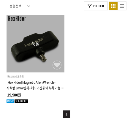
FILTER
품절
관리/리페어 용품
[Hex Hider] Magnetic Allen Wrench -
자석형 3mm 렌치 - 헤드머신 뒤에 부착 가능 -
플로이드로즈 호환
19,900
원
BEST
SOLD OUT
1