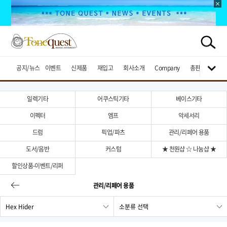
공지/뉴스
이벤트
신제품
재입고
회사소개
Company
총판브랜드
일렉기타
어쿠스틱기타
베이스기타
이펙터
엠프
악세서리
드럼
픽업/파츠
관리/리페어 용품
도서/음반
커스텀
★ 천원샵 ☆ 나눔샵 ★
할인상품-이벤트/리퍼
관리/리페어 용품