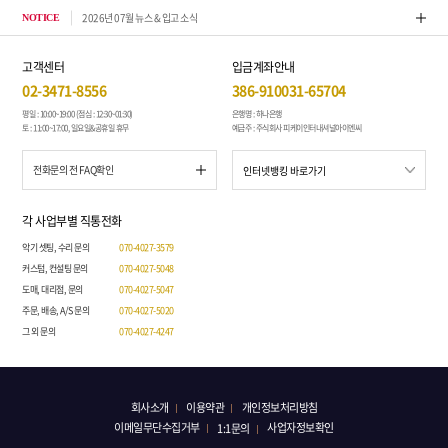
2026년 07월 뉴스 & 입고 소식
톤퀘스
NOTICE
고객센터
입금계좌안내
02-3471-8556
386-910031-65704
평일 : 10:00~19:00 (점심 : 12:30~01:30)
은행명 : 하나은행
토 : 11:00~17:00, 일요일&공휴일 휴무
예금주 : 주식회사 피케이인터내셔널아이엔씨
전화문의 전 FAQ확인
각 사업부별 직통전화
악기 셋팅, 수리 문의
070-4027-3579
커스텀, 컨설팅 문의
070-4027-5048
도매, 대리점, 문의
070-4027-5047
주문, 배송, A/S 문의
070-4027-5020
그 외 문의
070-4027-4247
회사소개
이용약관
개인정보처리방침
이메일무단수집거부
사업자정보확인
1:1문의