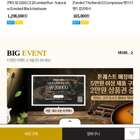
[PRS SE 2026] CE 24 Limited Run - Natural
[Fender] The Bends V2 Compressor 펜더 더
w/Smoked Black Hardware
벤드 컴프레서
1,298,000
원
165,000
원
BEST
NEW
BEST
NEW
BIG
EVENT
MORE
다양한 이벤트 소식을 만나보세요!
바로구매
장바구니