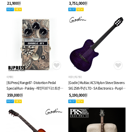
21,900
원
3,751,000
원
BEST
NEW
BEST
NEW
이펙터
어쿠스틱기타
[BJPress] Range87 - Distortion Pedal
[Godin] Multiac ACS Nylon Steve Stevens
Special Run - Paisley - 레인지 87 디스토션
SIG 25th주년 LTD - SA Electronics - Purple -
페달
전자 클래식 기타 (053940)
359,000
원
5,190,000
원
BEST
NEW
BEST
NEW