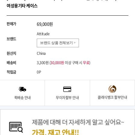
여성용기타 케이스
69,000원
판매가
Attitude
브랜드
브랜드 상품 전체보기 >
원산지
China
배송비
3,300원 (
30,000원
이상 구매 시
무료
)
적립금
0P
클래식뱅크 할부안내
퀵배송 안내
무이자할부 안내