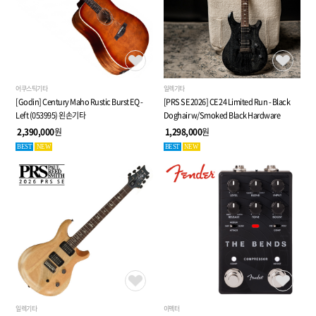
어쿠스틱기타
일렉기타
[Godin] Century Maho Rustic Burst EQ -
[PRS SE 2026] CE 24 Limited Run - Black
Left (053995) 왼손기타
Doghair w/Smoked Black Hardware
2,390,000
원
1,298,000
원
BEST
NEW
BEST
NEW
일렉기타
이펙터