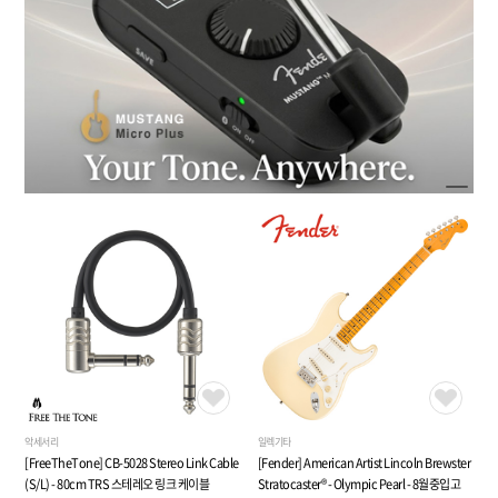
악세서리
일렉기타
[FreeTheTone] CB-5028 Stereo Link Cable
[Fender] American Artist Lincoln Brewster
(S/L) - 80cm TRS 스테레오 링크 케이블
Stratocaster® - Olympic Pearl - 8월중입고