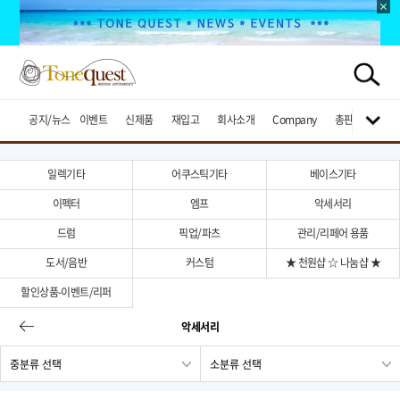
공지/뉴스
이벤트
신제품
재입고
회사소개
Company
총판브랜드
일렉기타
어쿠스틱기타
베이스기타
이펙터
엠프
악세서리
드럼
픽업/파츠
관리/리페어 용품
도서/음반
커스텀
★ 천원샵 ☆ 나눔샵 ★
할인상품-이벤트/리퍼
악세서리