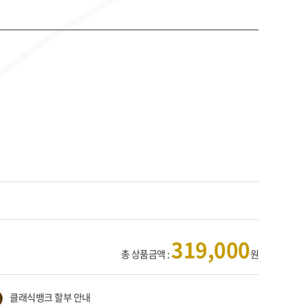
319,000
총 상품금액 :
원
클래식뱅크 할부 안내