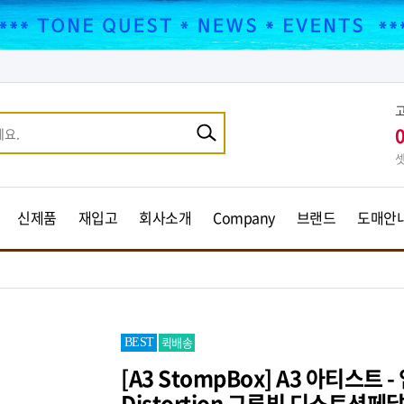
셋
신제품
재입고
회사소개
Company
브랜드
도매안
퀵배송
BEST
[A3 StompBox] A3 아티스트 
Distortion 그루빔 디스토션페