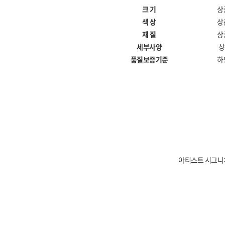
크 기
상
색 상
상
재 질
상
세부사양
상
품질보증기준
하
아티스트 시그니처