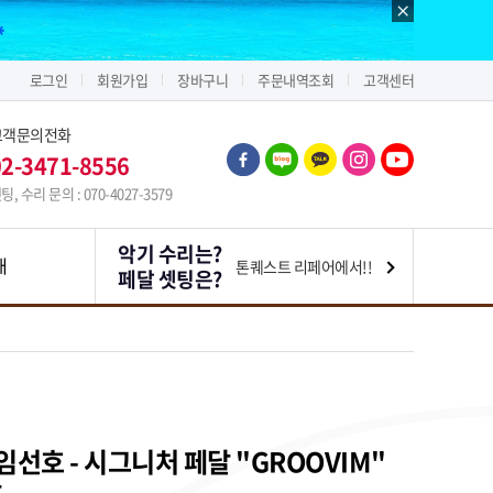
로그인
회원가입
장바구니
주문내역조회
고객센터
고객문의전화
02-3471-8556
팅, 수리 문의 : 070-4027-3579
악기 수리는?
내
톤퀘스트 리페어에서!!
페달 셋팅은?
- 임선호 - 시그니처 페달 "GROOVIM"
달