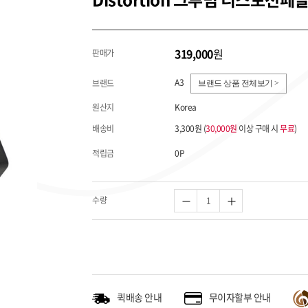
319,000
원
판매가
A3
브랜드
브랜드 상품 전체보기 >
원산지
Korea
배송비
3,300원 (
30,000원
이상 구매 시
무료
)
적립금
0P
수량
퀵배송 안내
무이자할부 안내