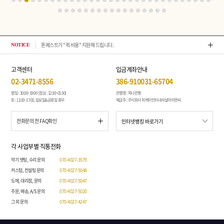
톤퀘스트가 "퀵 비용" 지원해 드립니다.
202
NOTICE
고객센터
입금계좌안내
02-3471-8556
386-910031-65704
평일 : 10:00~19:00 (점심 : 12:30~01:30)
은행명 : 하나은행
토 : 11:00~17:00, 일요일&공휴일 휴무
예금주 : 주식회사 피케이인터내셔널아이엔씨
전화문의 전 FAQ확인
각 사업부별 직통전화
악기 셋팅, 수리 문의
070-4027-3579
커스텀, 컨설팅 문의
070-4027-5048
도매, 대리점, 문의
070-4027-5047
주문, 배송, A/S 문의
070-4027-5020
그 외 문의
070-4027-4247