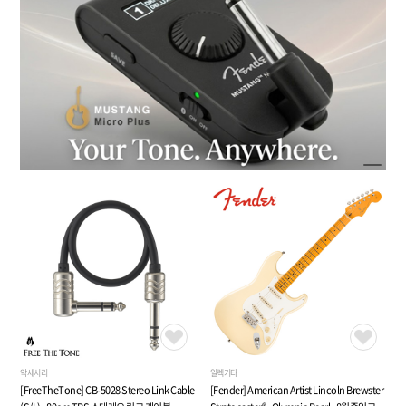
악세서리
일렉기타
[FreeTheTone] CB-5028 Stereo Link Cable
[Fender] American Artist Lincoln Brewster