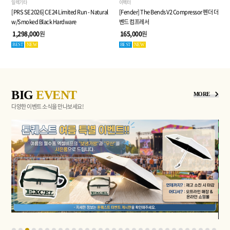
일렉기타
이펙터
[PRS SE 2026] CE 24 Limited Run - Natural
[Fender] The Bends V2 Compressor 펜더 더
w/Smoked Black Hardware
벤드 컴프레서
1,298,000
원
165,000
원
BEST
NEW
BEST
NEW
BIG
EVENT
MORE
다양한 이벤트 소식을 만나보세요!