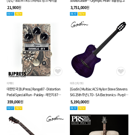
(S/L) - 80cm TRS 스테레오 링크 케이블
Stratocaster® - Olympic Pearl - 8월중입고
21,900
원
3,751,000
원
BEST
NEW
BEST
NEW
이펙터
어쿠스틱기타
대한민국 [BJPress] Range87 - Distortion
[Godin] Multiac ACS Nylon Steve Stevens
Pedal Special Run - Paisley - 레인지 87
SIG 25th주년 LTD - SA Electronics - Purple -
디스토션 페달
전자 클래식 기타 (053940)
359,000
원
5,190,000
원
BEST
NEW
BEST
NEW