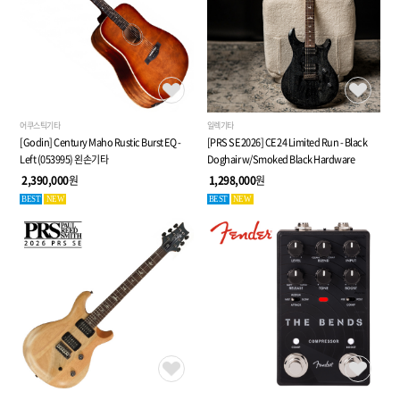
어쿠스틱기타
일렉기타
[Godin] Century Maho Rustic Burst EQ -
[PRS SE 2026] CE 24 Limited Run - Black
Left (053995) 왼손기타
Doghair w/Smoked Black Hardware
2,390,000
원
1,298,000
원
BEST
NEW
BEST
NEW