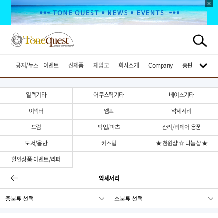
공지/뉴스
이벤트
신제품
재입고
회사소개
Company
총판브랜드
일렉기타
어쿠스틱기타
베이스기타
이펙터
엠프
악세서리
드럼
픽업/파츠
관리/리페어 용품
도서/음반
커스텀
★ 천원샵 ☆ 나눔샵 ★
할인상품-이벤트/리퍼
악세서리