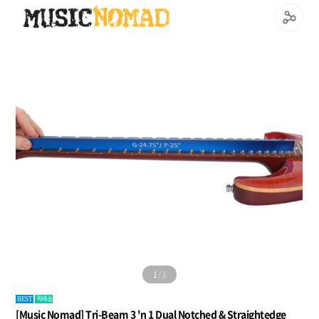
2
/
3
퀵배송
BEST
[Music Nomad] Tri-Beam 3 'n 1 Dual Notched & Straightedge