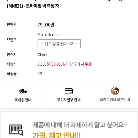
(MN821) - 트라이빔 넥 측정 자
79,000원
판매가
Music Nomad
브랜드
브랜드 상품 전체보기 >
원산지
China
배송비
3,300원 (
30,000원
이상 구매 시
무료
)
적립금
0P
클래식뱅크 할부안내
퀵배송 안내
무이자할부 안내