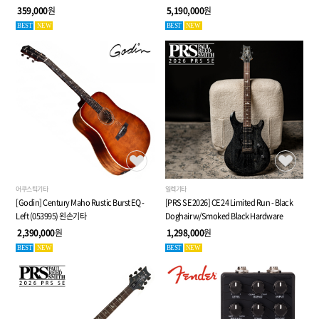
페달
전자 클래식 기타 (053940)
359,000
원
5,190,000
원
BEST
NEW
BEST
NEW
어쿠스틱기타
일렉기타
[Godin] Century Maho Rustic Burst EQ -
[PRS SE 2026] CE 24 Limited Run - Black
Left (053995) 왼손기타
Doghair w/Smoked Black Hardware
2,390,000
원
1,298,000
원
BEST
NEW
BEST
NEW