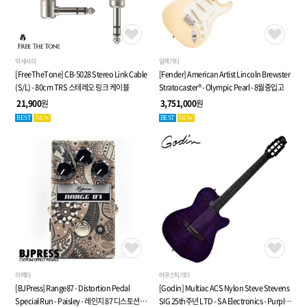
악세서리
일렉기타
[FreeTheTone] CB-5028 Stereo Link Cable
[Fender] American Artist Lincoln Brewster
(S/L) - 80cm TRS 스테레오 링크 케이블
Stratocaster® - Olympic Pearl - 8월중입고
21,900
원
3,751,000
원
BEST
NEW
BEST
NEW
이펙터
어쿠스틱기타
[BJPress] Range87 - Distortion Pedal
[Godin] Multiac ACS Nylon Steve Stevens
Special Run - Paisley - 레인지 87 디스토션
SIG 25th주년 LTD - SA Electronics - Purple -