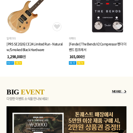
일렉기타
이펙터
[PRS SE 2026] CE 24 Limited Run - Natural
[Fender] The Bends V2 Compressor 펜더 더
w/Smoked Black Hardware
벤드 컴프레서
1,298,000
원
165,000
원
BEST
NEW
BEST
NEW
BIG
EVENT
MORE
다양한 이벤트 소식을 만나보세요!