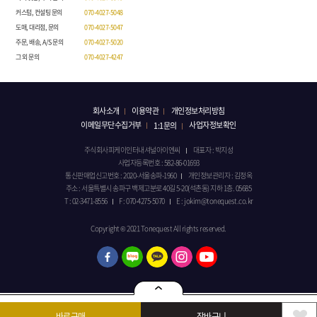
커스텀, 컨설팅 문의
070-4027-5048
도매, 대리점, 문의
070-4027-5047
주문, 배송, A/S 문의
070-4027-5020
그 외 문의
070-4027-4247
회사소개
이용약관
개인정보처리방침
이메일무단수집거부
사업자정보확인
1:1문의
주식회사피케이인터내셔널아이엔씨
대표자 : 박지성
사업자등록번호 : 582-86-01693
통신판매업신고번호 : 2020-서울송파-1960
개인정보관리자 : 김정옥
주소 : 서울특별시 송파구 백제고분로 40길 5-20(석촌동) 지하 1층. 05685
T : 02-3471-8556
F : 070-4275-5070
E : jokim@tonequest.co.kr
Copyright © 2021 Tonequest All rights reserved.
바로구매
장바구니