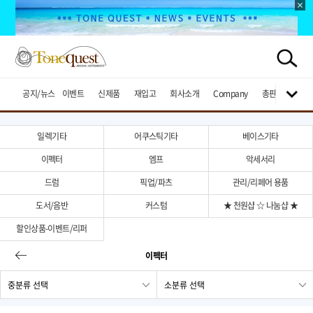
공지/뉴스
이벤트
신제품
재입고
회사소개
Company
총판브랜드
일렉기타
어쿠스틱기타
베이스기타
이펙터
엠프
악세서리
드럼
픽업/파츠
관리/리페어 용품
도서/음반
커스텀
★ 천원샵 ☆ 나눔샵 ★
할인상품-이벤트/리퍼
이펙터