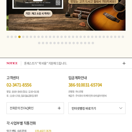
2026년 08월 뉴스 & 입고 소식
NOTICE
고객센터
입금계좌안내
02-3471-8556
386-910031-65704
평일 : 10:00~19:00 (점심 : 12:30~01:30)
은행명 : 하나은행
토 : 11:00~17:00, 일요일&공휴일 휴무
예금주 : 주식회사 피케이인터내셔널아이엔씨
전화문의 전 FAQ확인
각 사업부별 직통전화
악기 셋팅, 수리 문의
070-4027-3579