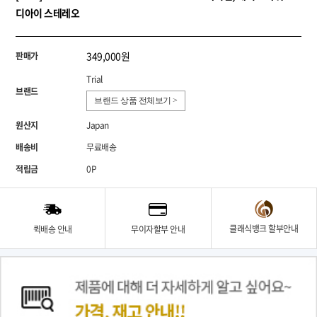
디아이 스테레오
349,000원
판매가
Trial
브랜드
브랜드 상품 전체보기 >
원산지
Japan
배송비
무료배송
적립금
0P
클래식뱅크 할부안내
퀵배송 안내
무이자할부 안내