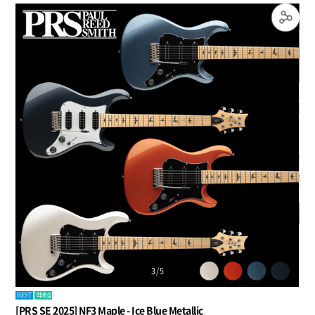
4
/
5
퀵배송
BEST
[PRS SE 2025] NF3 Maple - Ice Blue Metallic