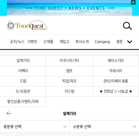
공지/뉴스
이벤트
신제품
재입고
회사소개
Company
총판브랜드
일렉기타
어쿠스틱기타
베이스기타
이펙터
엠프
악세서리
드럼
픽업/파츠
관리/리페어 용품
도서/음반
커스텀
★ 천원샵 ☆ 나눔샵 ★
할인상품-이벤트/리퍼
일렉기타