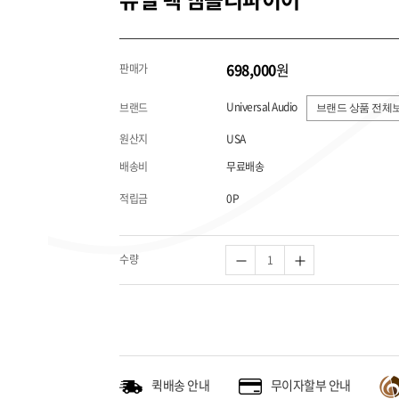
698,000
원
판매가
Universal Audio
브랜드
브랜드 상품 전체보
원산지
USA
배송비
무료배송
적립금
0P
수량
퀵배송 안내
무이자할부 안내