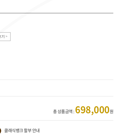
기 >
698,000
총 상품금액 :
원
클래식뱅크 할부 안내