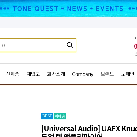
셋
신제품
재입고
회사소개
Company
브랜드
도매안
퀵배송
BEST
[Universal Audio] UAFX Knu
듀얼 렉 앰플리파이어