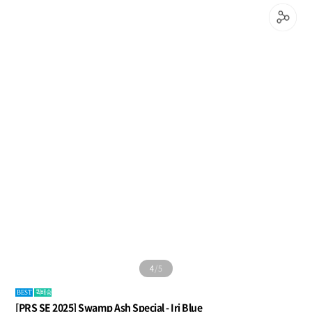
5
/
5
퀵배송
BEST
[PRS SE 2025] Swamp Ash Special - Iri Blue