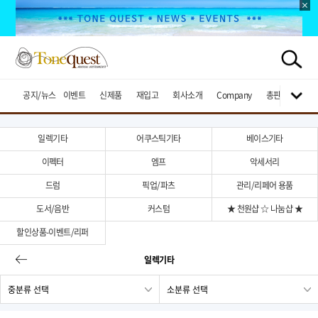
공지/뉴스
이벤트
신제품
재입고
회사소개
Company
총판브랜드
일렉기타
어쿠스틱기타
베이스기타
이펙터
엠프
악세서리
드럼
픽업/파츠
관리/리페어 용품
도서/음반
커스텀
★ 천원샵 ☆ 나눔샵 ★
할인상품-이벤트/리퍼
일렉기타