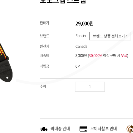
29,000
원
판매가
Fender
브랜드
브랜드 상품 전체보기 >
원산지
Canada
배송비
3,300원 (
30,000원
이상 구매 시
무료
)
적립금
0P
수량
퀵배송 안내
무이자할부 안내