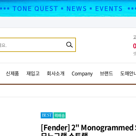
셋
신제품
재입고
회사소개
Company
브랜드
도매안
퀵배송
BEST
[Fender] 2" Monogrammed S
모노그램 스트랩