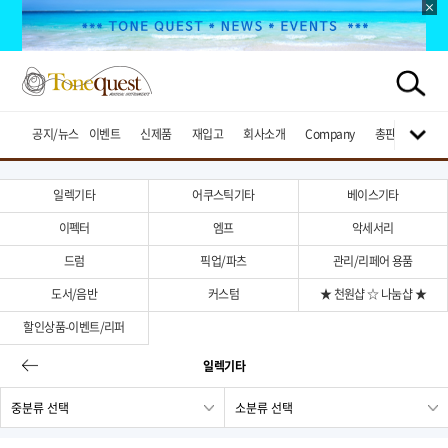
공지/뉴스
이벤트
신제품
재입고
회사소개
Company
총판브랜드
일렉기타
어쿠스틱기타
베이스기타
이펙터
엠프
악세서리
드럼
픽업/파츠
관리/리페어 용품
도서/음반
커스텀
★ 천원샵 ☆ 나눔샵 ★
할인상품-이벤트/리퍼
일렉기타