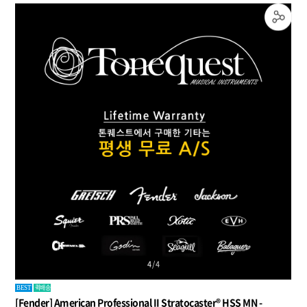
1
/
4
퀵배송
BEST
[Fender] American Professional II Stratocaster® HSS MN -