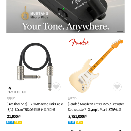
악세서리
일렉기타
[FreeTheTone] CB-5028 Stereo Link Cable
[Fender] American Artist Lincoln Brewster
(S/L) - 80cm TRS 스테레오 링크 케이블
Stratocaster® - Olympic Pearl - 8월중입고
21,900
원
3,751,000
원
BEST
NEW
BEST
NEW