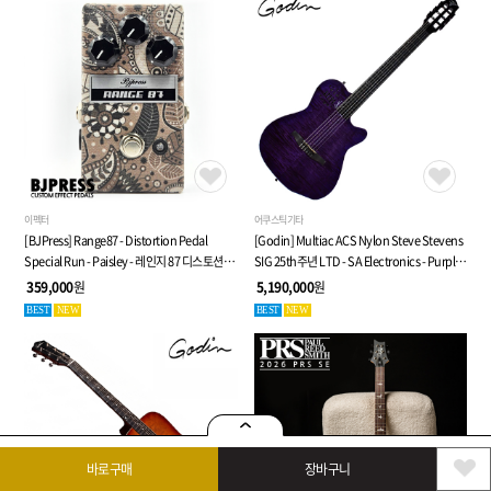
이펙터
어쿠스틱기타
[BJPress] Range87 - Distortion Pedal
[Godin] Multiac ACS Nylon Steve Stevens
Special Run - Paisley - 레인지 87 디스토션
SIG 25th주년 LTD - SA Electronics - Purple -
페달
전자 클래식 기타 (053940)
359,000
원
5,190,000
원
BEST
NEW
BEST
NEW
바로구매
장바구니