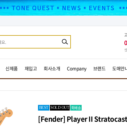
셋
신제품
재입고
회사소개
Company
브랜드
도매안
퀵배송
BEST
SOLD OUT
[Fender] Player II Stratocas