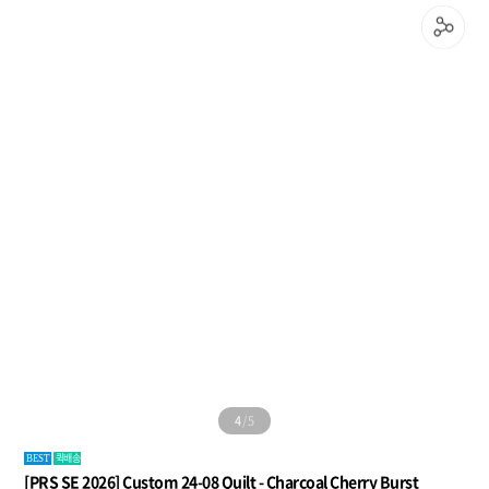
5
/
5
퀵배송
BEST
[PRS SE 2026] Custom 24-08 Quilt - Charcoal Cherry Burst