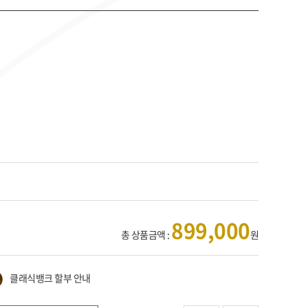
899,000
총 상품금액 :
원
클래식뱅크 할부 안내