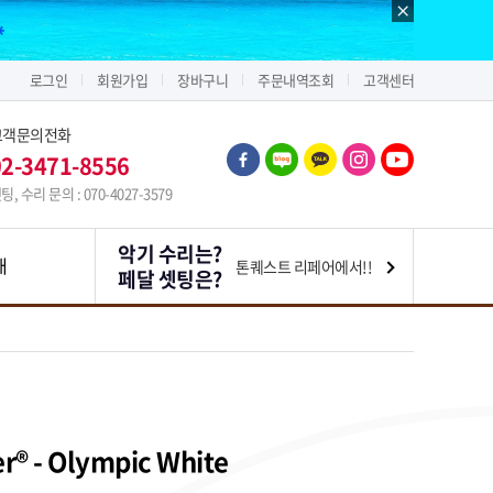
로그인
회원가입
장바구니
주문내역조회
고객센터
고객문의전화
02-3471-8556
팅, 수리 문의 : 070-4027-3579
악기 수리는?
내
톤퀘스트 리페어에서!!
페달 셋팅은?
r® - Olympic White