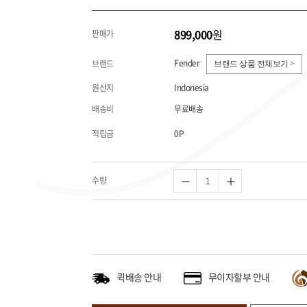
899,000
원
판매가
Fender
브랜드
브랜드 상품 전체보기 >
원산지
Indonesia
배송비
무료배송
적립금
0P
수량
퀵배송 안내
무이자할부 안내