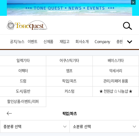
공지/뉴스
이벤트
신제품
재입고
회사소개
Company
총판브랜드
일렉기타
어쿠스틱기타
베이스기타
이펙터
엠프
악세서리
드럼
픽업/파츠
관리/리페어 용품
도서/음반
커스텀
★ 천원샵 ☆ 나눔샵 ★
할인상품-이벤트/리퍼
픽업/파츠