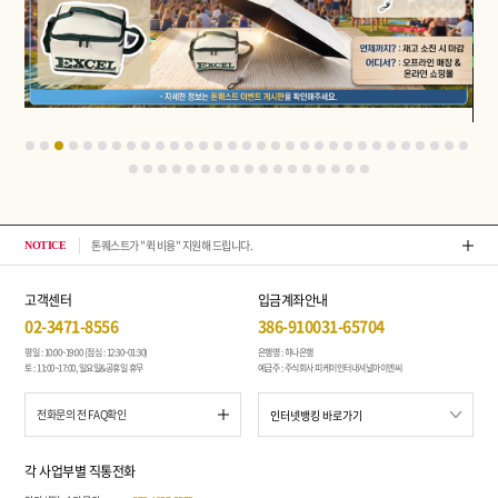
톤퀘스트가 "퀵 비용" 지원해 드립니다.
202
NOTICE
고객센터
입금계좌안내
02-3471-8556
386-910031-65704
평일 : 10:00~19:00 (점심 : 12:30~01:30)
은행명 : 하나은행
토 : 11:00~17:00, 일요일&공휴일 휴무
예금주 : 주식회사 피케이인터내셔널아이엔씨
전화문의 전 FAQ확인
각 사업부별 직통전화