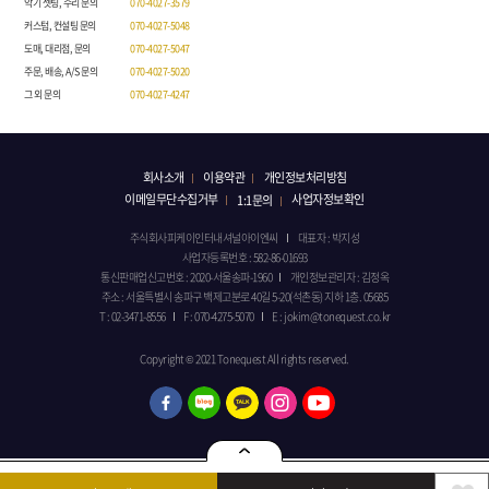
악기 셋팅, 수리 문의
070-4027-3579
커스텀, 컨설팅 문의
070-4027-5048
도매, 대리점, 문의
070-4027-5047
주문, 배송, A/S 문의
070-4027-5020
그 외 문의
070-4027-4247
회사소개
이용약관
개인정보처리방침
이메일무단수집거부
사업자정보확인
1:1문의
주식회사피케이인터내셔널아이엔씨
대표자 : 박지성
사업자등록번호 : 582-86-01693
통신판매업신고번호 : 2020-서울송파-1960
개인정보관리자 : 김정옥
주소 : 서울특별시 송파구 백제고분로 40길 5-20(석촌동) 지하 1층. 05685
T : 02-3471-8556
F : 070-4275-5070
E : jokim@tonequest.co.kr
Copyright © 2021 Tonequest All rights reserved.