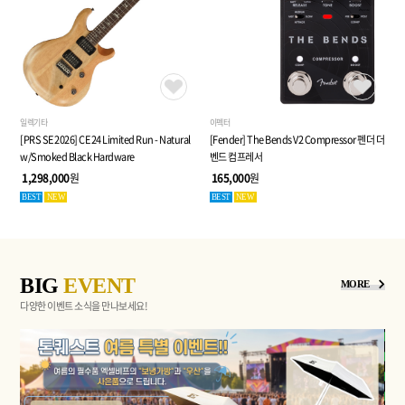
일렉기타
이펙터
[PRS SE 2026] CE 24 Limited Run - Natural
[Fender] The Bends V2 Compressor 펜더 더
w/Smoked Black Hardware
벤드 컴프레서
1,298,000
원
165,000
원
BEST
NEW
BEST
NEW
BIG
EVENT
MORE
다양한 이벤트 소식을 만나보세요!