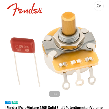
1
/
3
퀵배송
BEST
[Fender] Pure Vintage 250K Solid Shaft Potentiometer (Volume