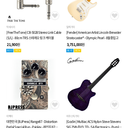
악세서리
일렉기타
[FreeTheTone] CB-5028 Stereo Link Cable
[Fender] American Artist Lincoln Brewster
(S/L) - 80cm TRS 스테레오 링크 케이블
Stratocaster® - Olympic Pearl - 8월중입고
21,900
원
3,751,000
원
BEST
NEW
BEST
NEW
이펙터
어쿠스틱기타
대한민국 [BJPress] Range87 - Distortion
[Godin] Multiac ACS Nylon Steve Stevens
Pedal Special Run - Paisley - 레인지 87
SIG 25th주년 LTD - SA Electronics - Purple -