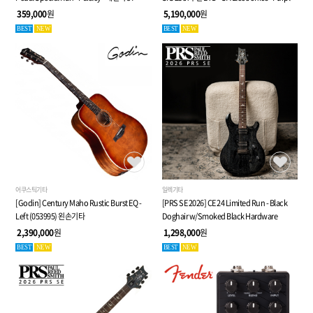
디스토션 페달
전자 클래식 기타 (053940)
359,000
원
5,190,000
원
BEST
NEW
BEST
NEW
어쿠스틱기타
일렉기타
[Godin] Century Maho Rustic Burst EQ -
[PRS SE 2026] CE 24 Limited Run - Black
Left (053995) 왼손기타
Doghair w/Smoked Black Hardware
2,390,000
원
1,298,000
원
BEST
NEW
BEST
NEW