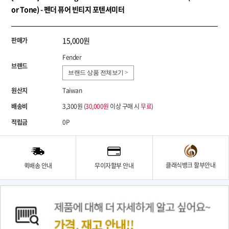
or Tone) - 펜더 퓨어 빈티지 포텐셔미터
15,000원
판매가
Fender
브랜드
브랜드 상품 전체보기 >
원산지
Taiwan
배송비
3,300원 (
30,000원
이상 구매 시
무료
)
적립금
0P
클래식뱅크 할부안내
퀵배송 안내
무이자할부 안내