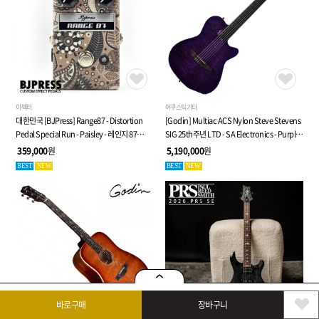
이펙터
어쿠스틱기타
대한민국 [BJPress] Range87 - Distortion
[Godin] Multiac ACS Nylon Steve Stevens
Pedal Special Run - Paisley - 레인지 87
SIG 25th주년 LTD - SA Electronics - Purple -
디스토션 페달
전자 클래식 기타 (053940)
359,000
원
5,190,000
원
BEST
NEW
BEST
NEW
바로구매
장바구니