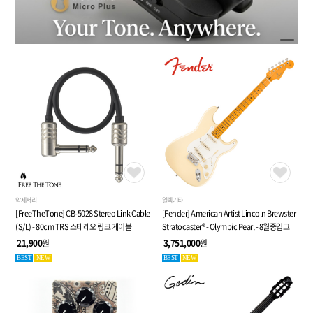
악세서리
일렉기타
[FreeTheTone] CB-5028 Stereo Link Cable
[Fender] American Artist Lincoln Brewster
(S/L) - 80cm TRS 스테레오 링크 케이블
Stratocaster® - Olympic Pearl - 8월중입고
21,900
원
3,751,000
원
BEST
NEW
BEST
NEW