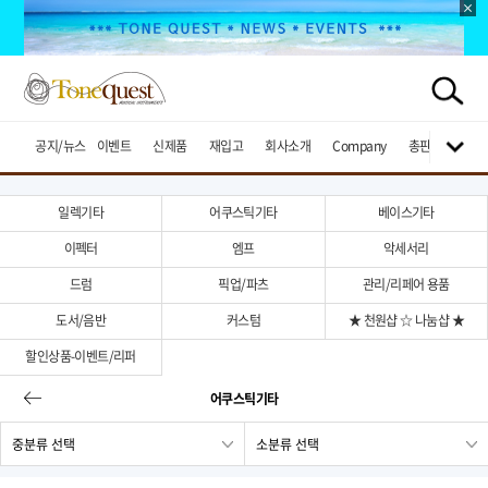
공지/뉴스
이벤트
신제품
재입고
회사소개
Company
총판브랜드
일렉기타
어쿠스틱기타
베이스기타
이펙터
엠프
악세서리
드럼
픽업/파츠
관리/리페어 용품
도서/음반
커스텀
★ 천원샵 ☆ 나눔샵 ★
할인상품-이벤트/리퍼
어쿠스틱기타