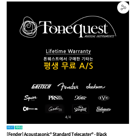
1
/
4
퀵배송
BEST
[Fender] Acoustasonic® Standard Telecaster® - Black