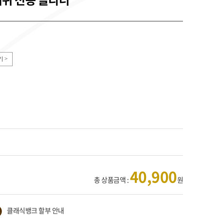
 >
40,900
총 상품금액 :
원
클래식뱅크 할부 안내