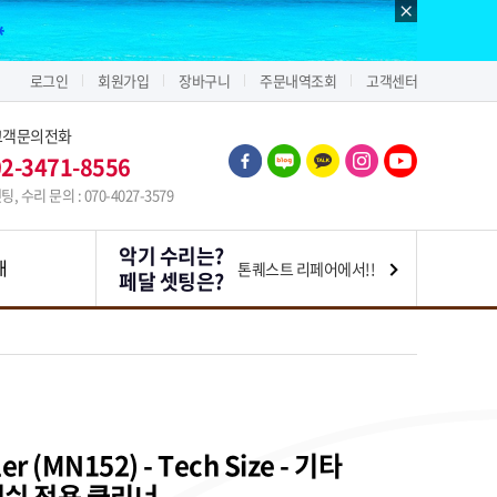
로그인
회원가입
장바구니
주문내역조회
고객센터
고객문의전화
02-3471-8556
팅, 수리 문의 : 070-4027-3579
악기 수리는?
내
톤퀘스트 리페어에서!!
페달 셋팅은?
er (MN152) - Tech Size - 기타
니쉬 전용 클리너