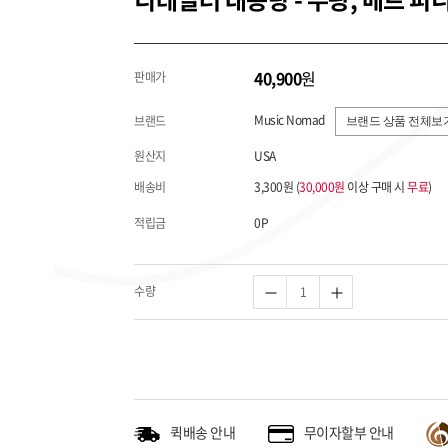
40,900
원
판매가
Music Nomad
브랜드
브랜드 상품 전체보기
원산지
USA
배송비
3,300원 (
30,000원
이상 구매 시
무료
)
적립금
0P
수량
퀵배송 안내
무이자할부 안내