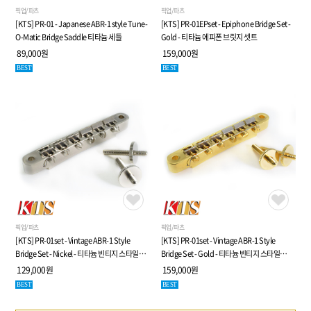
평일 : 10:00~19:00 (점심 : 12:30~01:30)
은행명 : 하나은행
픽업/파츠
픽업/파츠
토 : 11:00~17:00, 일요일&공휴일 휴무
예금주 : 주식회사 피케이인터내셔널아이엔씨
[KTS] PR-01 - Japanese ABR-1 style Tune-
[KTS] PR-01EPset - Epiphone Bridge Set -
O-Matic Bridge Saddle 티타늄 세들
Gold - 티타늄 에피폰 브릿지 셋트
전화문의 전 FAQ확인
89,000원
159,000원
BEST
BEST
각 사업부별 직통전화
악기 셋팅, 수리 문의
070-4027-3579
커스텀, 컨설팅 문의
070-4027-5048
도매, 대리점, 문의
070-4027-5047
주문, 배송, A/S 문의
070-4027-5020
그 외 문의
070-4027-4247
회사소개
이용약관
개인정보처리방침
이메일무단수집거부
사업자정보확인
1:1문의
픽업/파츠
픽업/파츠
[KTS] PR-01set - Vintage ABR-1 Style
[KTS] PR-01set - Vintage ABR-1 Style
주식회사피케이인터내셔널아이엔씨
대표자 : 박지성
Bridge Set - Nickel - 티타늄 빈티지 스타일
Bridge Set - Gold - 티타늄 빈티지 스타일
사업자등록번호 : 582-86-01693
브릿지 셋트
브릿지 셋트
129,000원
159,000원
통신판매업신고번호 : 2020-서울송파-1960
개인정보관리자 : 김정옥
BEST
BEST
주소 : 서울특별시 송파구 백제고분로 40길 5-20(석촌동) 지하 1층. 05685
T : 02-3471-8556
F : 070-4275-5070
E : jokim@tonequest.co.kr