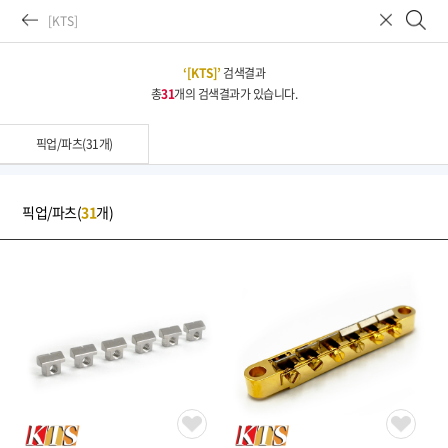
‘[KTS]’
검색결과
총
31
개의 검색결과가 있습니다.
공지/뉴스
이벤트
신제품
재입고
회사소개
Company
총판브랜드
픽업/파츠(31개)
일렉기타
어쿠스틱기타
베이스기타
픽업/파츠(
31
개)
이펙터
엠프
악세서리
드럼
픽업/파츠
관리/리페어 용품
도서/음반
커스텀
★ 천원샵 ☆ 나눔샵 ★
할인상품-이벤트/리퍼
2026년 07월 뉴스 & 입고 소식
톤퀘스
NOTICE
고객센터
입금계좌안내
02-3471-8556
386-910031-65704