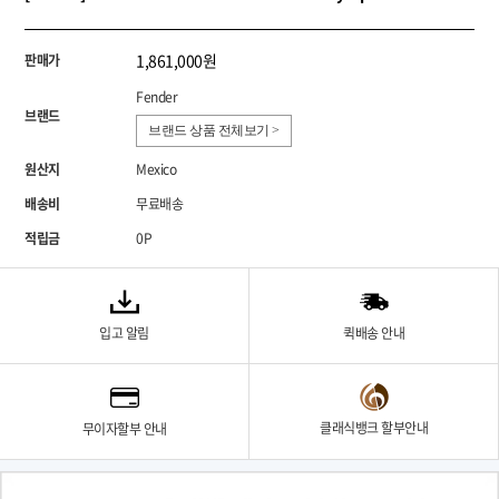
1,861,000원
판매가
Fender
브랜드
브랜드 상품 전체보기 >
원산지
Mexico
배송비
무료배송
적립금
0P
입고 알림
퀵배송 안내
클래식뱅크 할부안내
무이자할부 안내