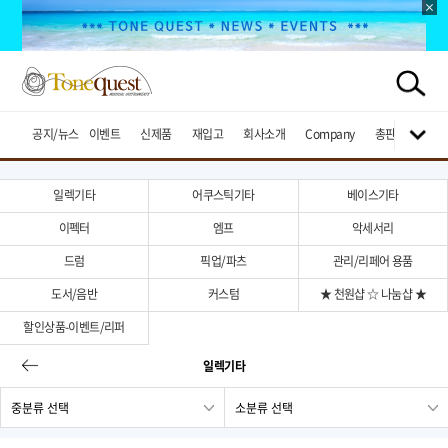
공지/뉴스
이벤트
신제품
재입고
회사소개
Company
총판브랜드
일렉기타
어쿠스틱기타
베이스기타
이펙터
엠프
악세서리
드럼
픽업/파츠
관리/리페어 용품
도서/음반
커스텀
★ 천원샵 ☆ 나눔샵 ★
할인상품-이벤트/리퍼
일렉기타