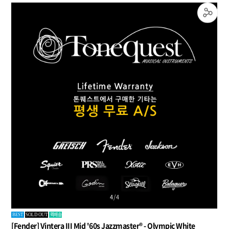
4
/
4
퀵배송
BEST
SOLD OUT
[Fender] Vintera III Mid '60s Jazzmaster® - Olympic White