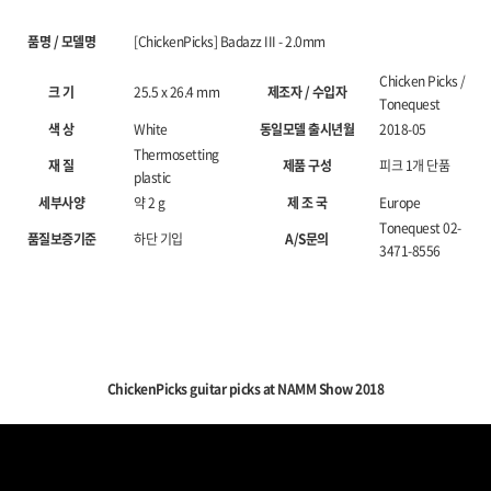
품명 / 모델명
[ChickenPicks] Badazz III - 2.0mm
Chicken Picks /
크 기
25.5 x 26.4 mm
제조자 / 수입자
Tonequest
색 상
White
동일모델 출시년월
2018-05
Thermosetting
재 질
제품 구성
피크 1개 단품
plastic
세부사양
약 2 g
제 조 국
Europe
Tonequest 02-
품질보증기준
하단 기입
A/S문의
3471-8556
ChickenPicks guitar picks at NAMM Show 2018