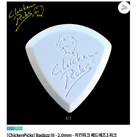
1
/
1
퀵배송
BEST
[ChickenPicks] Badazz III - 2.0mm - 치킨피크 베드에즈3 피크