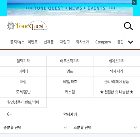
공지/뉴스
이벤트
신제품
재입고
회사소개
Company
총판브랜드
일렉기타
어쿠스틱기타
베이스기타
이펙터
엠프
악세서리
드럼
픽업/파츠
관리/리페어 용품
도서/음반
커스텀
★ 천원샵 ☆ 나눔샵 ★
할인상품-이벤트/리퍼
악세서리