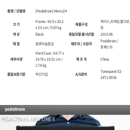
품명 / 모델명
[Pedaltrain] Metro24
Frame : 60.9 x 20.3
케이스,프레임,벨크로,
크 기
제품구성
x 3.5 cm / 0.93 kg
등
색 상
Black
동일모델 출시년월
2015-06
Pedaltrain /
재 질
알류미늄합금
제조자 / 수입자
톤퀘스트
Hard Case : 64.77 x
세부사양
24.76 x 16.51 cm /
제 조 국
China
2.78 kg
Tonequest 02-
품질보증기준
하단기입
A/S문의
3471-8556