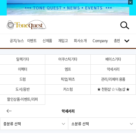
공지/뉴스
이벤트
신제품
재입고
회사소개
Company
총판브랜드
일렉기타
어쿠스틱기타
베이스기타
이펙터
엠프
악세서리
드럼
픽업/파츠
관리/리페어 용품
도서/음반
커스텀
★ 천원샵 ☆ 나눔샵 ★
할인상품-이벤트/리퍼
악세서리